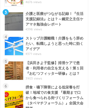
4676 views
3
介護と医療がつながる記録！『生活
支援記録法』とは？～鐵宏之主任ケ
アマネ勉強会レポート
4398 views
4
ストップ介護離職！介護をもう辞め
たい、転職しようと思った時に効く
アイデア
4371 views
5
【浜田きよ子監修】排泄ケアで患
者・利用者の自立を支える！第１回
『おむつフィッター研修』とは？
3903 views
6
摂食・嚥下障害による低栄養を打
破！地域での食支援 『最期まで口
から食べられる街づくりフォーラム
（タベマチフォーラム）』全国大会