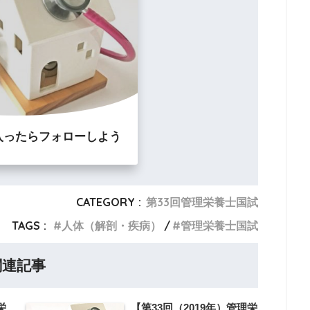
入ったらフォローしよう
CATEGORY :
第33回管理栄養士国試
TAGS :
人体（解剖・疾病）
管理栄養士国試
関連記事
栄
【第33回（2019年）管理栄