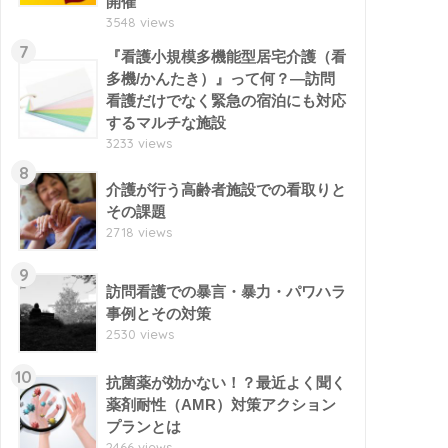
開催
3548 views
7
『看護小規模多機能型居宅介護（看
多機/かんたき）』って何？―訪問
看護だけでなく緊急の宿泊にも対応
するマルチな施設
3233 views
8
介護が行う高齢者施設での看取りと
その課題
2718 views
9
訪問看護での暴言・暴力・パワハラ
事例とその対策
2530 views
10
抗菌薬が効かない！？最近よく聞く
薬剤耐性（AMR）対策アクション
プランとは
2466 views