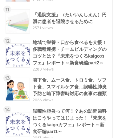
11
『退院支援』（たいいんしえん）円
滑に患者を退院させるために
2371 views
12
地域で栄養・口から食べるを支援！
多職種連携・チームビルディングの
コツとは？『未来をつくるkaigoカ
フェ』レポート～新食研編part2～
2280 views
13
嚥下食、ムース食、トロミ食、ソフ
ト食、スマイルケア食…誤嚥性肺炎
予防と嚥下障害時対応の食事の種類
2066 views
14
誤嚥性肺炎って何！？あの訪問歯科
はこうやってはじまった！『未来を
つくるkaigoカフェ』レポート～新
食研編part1～
2063 views