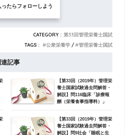
入ったらフォローしよう
CATEGORY :
第33回管理栄養士国試
TAGS :
公衆栄養学
管理栄養士国試
関連記事
栄
【第33回（2019年）管理栄
・
養士国家試験過去問解答・
解説】問116臨床「診療報
酬（栄養食事指導料）」
栄
【第33回（2019年）管理栄
・
養士国家試験過去問解答・
解説】問9社会「睡眠と生