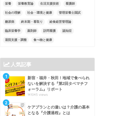
栄養
栄養教育論
生活支援技術
看護師
社会の理解
社会・環境と健康
管理栄養士国試
糖尿病
終末期・看取り
給食経営管理論
臨床栄養学
薬剤師
訪問看護
認知症
退院支援・調整
食べ物と健康
人気記事
1
新宿・福井・秋田！地域で食べられ
ないを解決する『第2回タベマチフ
ォーラム』リポート
141045 views
2
ケアプランとの違いは？介護の基本
となる『介護過程』とは