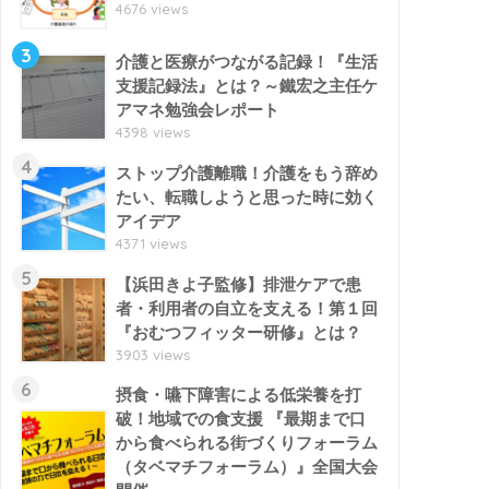
4676 views
3
介護と医療がつながる記録！『生活
支援記録法』とは？～鐵宏之主任ケ
アマネ勉強会レポート
4398 views
4
ストップ介護離職！介護をもう辞め
たい、転職しようと思った時に効く
アイデア
4371 views
5
【浜田きよ子監修】排泄ケアで患
者・利用者の自立を支える！第１回
『おむつフィッター研修』とは？
3903 views
6
摂食・嚥下障害による低栄養を打
破！地域での食支援 『最期まで口
から食べられる街づくりフォーラム
（タベマチフォーラム）』全国大会