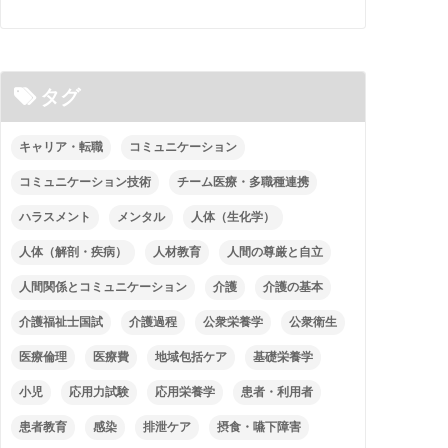
タグ
キャリア・転職
コミュニケーション
コミュニケーション技術
チーム医療・多職種連携
ハラスメント
メンタル
人体（生化学）
人体（解剖・疾病）
人材教育
人間の尊厳と自立
人間関係とコミュニケーション
介護
介護の基本
介護福祉士国試
介護過程
公衆栄養学
公衆衛生
医療倫理
医療費
地域包括ケア
基礎栄養学
小児
応用力試験
応用栄養学
患者・利用者
患者教育
感染
排泄ケア
摂食・嚥下障害