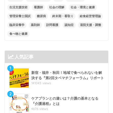
生活支援技術
看護師
社会の理解
社会・環境と健康
管理栄養士国試
糖尿病
終末期・看取り
給食経営管理論
臨床栄養学
薬剤師
訪問看護
認知症
退院支援・調整
食べ物と健康
人気記事
1
新宿・福井・秋田！地域で食べられないを解
決する『第2回タベマチフォーラム』リポート
141045 views
2
ケアプランとの違いは？介護の基本となる
『介護過程』とは
4676 views