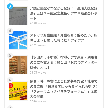
3
介護と医療がつながる記録！『生活支援記録
法』とは？～鐵宏之主任ケアマネ勉強会レポ
ート
4398 views
4
ストップ介護離職！介護をもう辞めたい、転
職しようと思った時に効くアイデア
4371 views
5
【浜田きよ子監修】排泄ケアで患者・利用者
の自立を支える！第１回『おむつフィッター
研修』とは？
3903 views
6
摂食・嚥下障害による低栄養を打破！地域で
の食支援 『最期まで口から食べられる街づく
りフォーラム（タベマチフォーラム）』全国
大会開催
3548 views