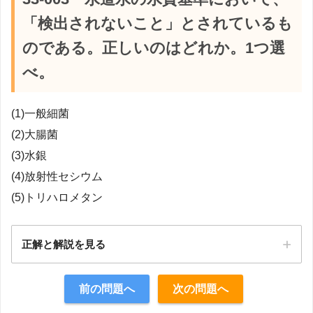
「検出されないこと」とされているも
のである。正しいのはどれか。1つ選
べ。
(1)一般細菌
(2)大腸菌
(3)水銀
(4)放射性セシウム
(5)トリハロメタン
正解と解説を見る
正解：2
前の問題へ
次の問題へ
【解説】