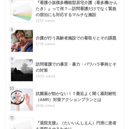
7
『看護小規模多機能型居宅介護（看多機/かん
たき）』って何？―訪問看護だけでなく緊急
の宿泊にも対応するマルチな施設
3233 views
8
介護が行う高齢者施設での看取りとその課題
2718 views
9
訪問看護での暴言・暴力・パワハラ事例とそ
の対策
2530 views
10
抗菌薬が効かない！？最近よく聞く薬剤耐性
（AMR）対策アクションプランとは
2466 views
11
『退院支援』（たいいんしえん）円滑に患者