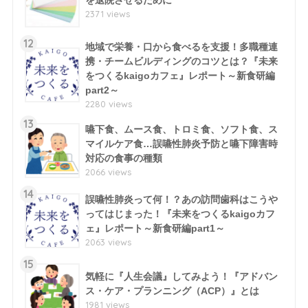
を退院させるために
2371 views
12
地域で栄養・口から食べるを支援！多職種連
携・チームビルディングのコツとは？『未来
をつくるkaigoカフェ』レポート～新食研編
part2～
2280 views
13
嚥下食、ムース食、トロミ食、ソフト食、ス
マイルケア食…誤嚥性肺炎予防と嚥下障害時
対応の食事の種類
2066 views
14
誤嚥性肺炎って何！？あの訪問歯科はこうや
ってはじまった！『未来をつくるkaigoカフ
ェ』レポート～新食研編part1～
2063 views
15
気軽に『人生会議』してみよう！『アドバン
ス・ケア・プランニング（ACP）』とは
1981 views