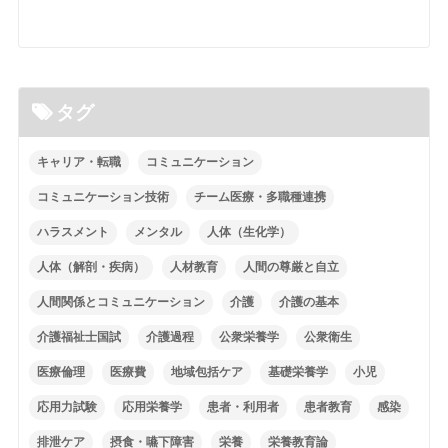
タグ
キャリア・転職
コミュニケーション
コミュニケーション技術
チーム医療・多職種連携
ハラスメント
メンタル
人体（生化学）
人体（解剖・疾病）
人材教育
人間の尊厳と自立
人間関係とコミュニケーション
介護
介護の基本
介護福祉士国試
介護過程
公衆栄養学
公衆衛生
医療倫理
医療費
地域包括ケア
基礎栄養学
小児
応用力試験
応用栄養学
患者・利用者
患者教育
感染
排泄ケア
摂食・嚥下障害
栄養
栄養教育論