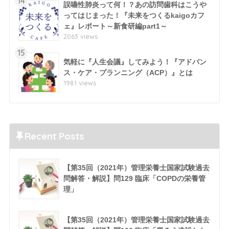
14
誤嚥性肺炎って何！？あの訪問歯科はこうや
ってはじまった！『未来をつくるkaigoカフ
ェ』レポート～新食研編part1～
2063 views
15
気軽に『人生会議』してみよう！『アドバン
ス・ケア・プランニング（ACP）』とは
1981 views
Recent Posts
【第35回（2021年）管理栄養士国家試験過去
問解答・解説】問129 臨床「COPDの栄養管
理」
【第35回（2021年）管理栄養士国家試験過去