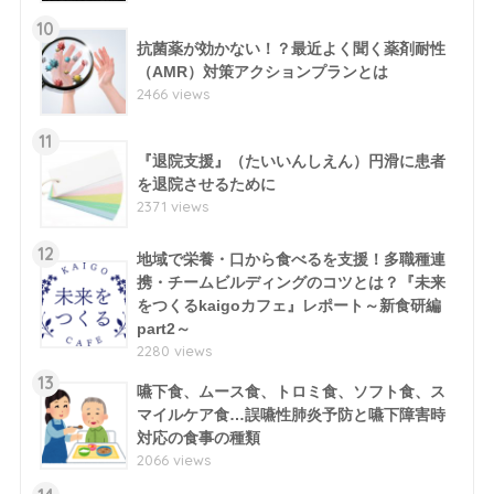
10
抗菌薬が効かない！？最近よく聞く薬剤耐性
（AMR）対策アクションプランとは
2466 views
11
『退院支援』（たいいんしえん）円滑に患者
を退院させるために
2371 views
12
地域で栄養・口から食べるを支援！多職種連
携・チームビルディングのコツとは？『未来
をつくるkaigoカフェ』レポート～新食研編
part2～
2280 views
13
嚥下食、ムース食、トロミ食、ソフト食、ス
マイルケア食…誤嚥性肺炎予防と嚥下障害時
対応の食事の種類
2066 views