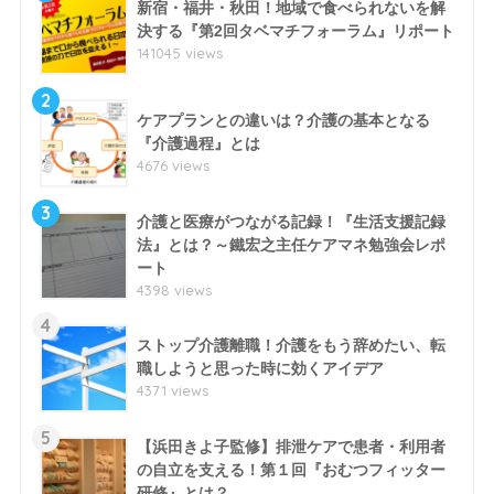
新宿・福井・秋田！地域で食べられないを解
決する『第2回タベマチフォーラム』リポート
141045 views
2
ケアプランとの違いは？介護の基本となる
『介護過程』とは
4676 views
3
介護と医療がつながる記録！『生活支援記録
法』とは？～鐵宏之主任ケアマネ勉強会レポ
ート
4398 views
4
ストップ介護離職！介護をもう辞めたい、転
職しようと思った時に効くアイデア
4371 views
5
【浜田きよ子監修】排泄ケアで患者・利用者
の自立を支える！第１回『おむつフィッター
研修』とは？