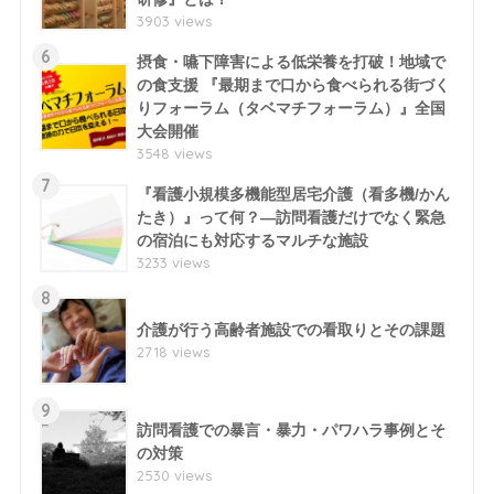
3903 views
6
摂食・嚥下障害による低栄養を打破！地域で
の食支援 『最期まで口から食べられる街づく
りフォーラム（タベマチフォーラム）』全国
大会開催
3548 views
7
『看護小規模多機能型居宅介護（看多機/かん
たき）』って何？―訪問看護だけでなく緊急
の宿泊にも対応するマルチな施設
3233 views
8
介護が行う高齢者施設での看取りとその課題
2718 views
9
訪問看護での暴言・暴力・パワハラ事例とそ
の対策
2530 views