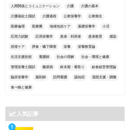
人間関係とコミュニケーション
介護
介護の基本
介護福祉士国試
介護過程
公衆栄養学
公衆衛生
医療倫理
医療費
地域包括ケア
基礎栄養学
小児
応用力試験
応用栄養学
患者・利用者
患者教育
感染
排泄ケア
摂食・嚥下障害
栄養
栄養教育論
生活支援技術
看護師
社会の理解
社会・環境と健康
管理栄養士国試
糖尿病
終末期・看取り
給食経営管理論
臨床栄養学
薬剤師
訪問看護
認知症
退院支援・調整
食べ物と健康
人気記事
1