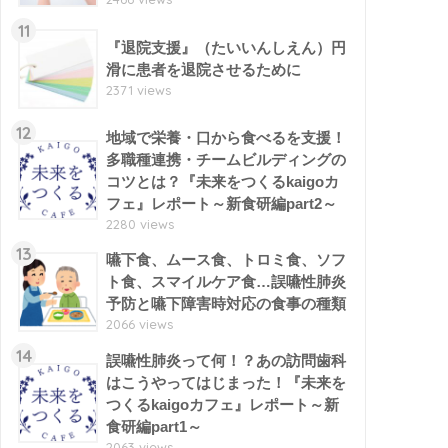
11
『退院支援』（たいいんしえん）円
滑に患者を退院させるために
2371 views
12
地域で栄養・口から食べるを支援！
多職種連携・チームビルディングの
コツとは？『未来をつくるkaigoカ
フェ』レポート～新食研編part2～
2280 views
13
嚥下食、ムース食、トロミ食、ソフ
ト食、スマイルケア食…誤嚥性肺炎
予防と嚥下障害時対応の食事の種類
2066 views
14
誤嚥性肺炎って何！？あの訪問歯科
はこうやってはじまった！『未来を
つくるkaigoカフェ』レポート～新
食研編part1～
2063 views