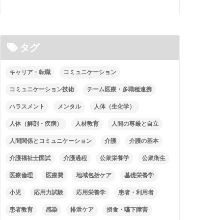
タグ
キャリア・転職
コミュニケーション
コミュニケーション技術
チーム医療・多職種連携
ハラスメント
メンタル
人体（生化学）
人体（解剖・疾病）
人材教育
人間の尊厳と自立
人間関係とコミュニケーション
介護
介護の基本
介護福祉士国試
介護過程
公衆栄養学
公衆衛生
医療倫理
医療費
地域包括ケア
基礎栄養学
小児
応用力試験
応用栄養学
患者・利用者
患者教育
感染
排泄ケア
摂食・嚥下障害