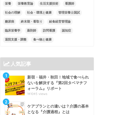
栄養
栄養教育論
生活支援技術
看護師
社会の理解
社会・環境と健康
管理栄養士国試
糖尿病
終末期・看取り
給食経営管理論
臨床栄養学
薬剤師
訪問看護
認知症
退院支援・調整
食べ物と健康
人気記事
1
新宿・福井・秋田！地域で食べられ
ないを解決する『第2回タベマチフ
ォーラム』リポート
141045 views
2
ケアプランとの違いは？介護の基本
となる『介護過程』とは