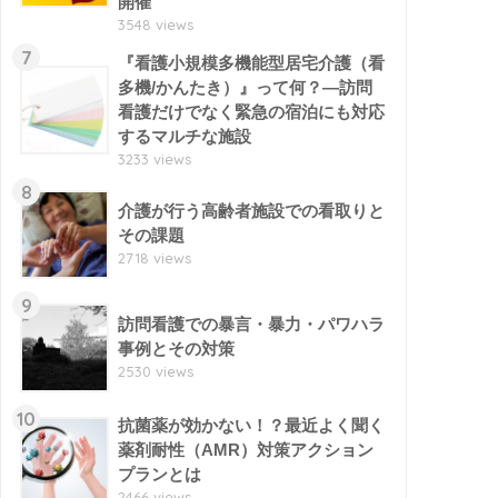
開催
3548 views
7
『看護小規模多機能型居宅介護（看
多機/かんたき）』って何？―訪問
看護だけでなく緊急の宿泊にも対応
するマルチな施設
3233 views
8
介護が行う高齢者施設での看取りと
その課題
2718 views
9
訪問看護での暴言・暴力・パワハラ
事例とその対策
2530 views
10
抗菌薬が効かない！？最近よく聞く
薬剤耐性（AMR）対策アクション
プランとは
2466 views