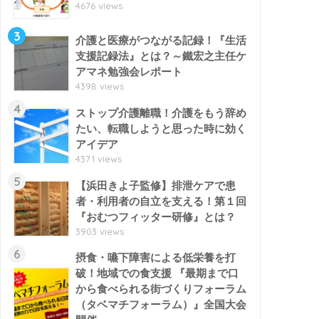
4676 views
3
介護と医療がつながる記録！『生活
支援記録法』とは？～鐵宏之主任ケ
アマネ勉強会レポート
4398 views
4
ストップ介護離職！介護をもう辞め
たい、転職しようと思った時に効く
アイデア
4371 views
5
【浜田きよ子監修】排泄ケアで患
者・利用者の自立を支える！第１回
『おむつフィッター研修』とは？
3903 views
6
摂食・嚥下障害による低栄養を打
破！地域での食支援 『最期まで口
から食べられる街づくりフォーラム
（タベマチフォーラム）』全国大会