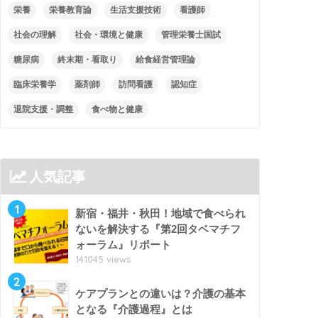
栄養
栄養教育論
生活支援技術
看護師
社会の理解
社会・環境と健康
管理栄養士国試
糖尿病
終末期・看取り
給食経営管理論
臨床栄養学
薬剤師
訪問看護
認知症
退院支援・調整
食べ物と健康
人気記事
1
新宿・福井・秋田！地域で食べられ
ないを解決する『第2回タベマチフ
ォーラム』リポート
141045 views
2
ケアプランとの違いは？介護の基本
となる『介護過程』とは