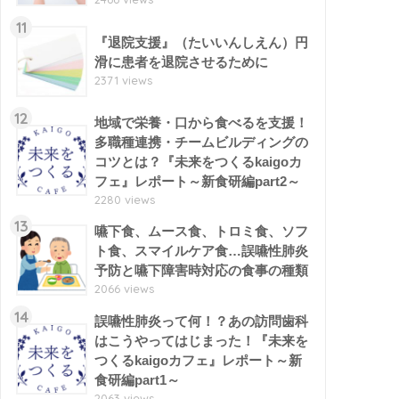
11
『退院支援』（たいいんしえん）円
滑に患者を退院させるために
2371 views
12
地域で栄養・口から食べるを支援！
多職種連携・チームビルディングの
コツとは？『未来をつくるkaigoカ
フェ』レポート～新食研編part2～
2280 views
13
嚥下食、ムース食、トロミ食、ソフ
ト食、スマイルケア食…誤嚥性肺炎
予防と嚥下障害時対応の食事の種類
2066 views
14
誤嚥性肺炎って何！？あの訪問歯科
はこうやってはじまった！『未来を
つくるkaigoカフェ』レポート～新
食研編part1～
2063 views