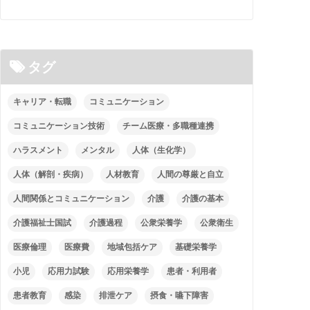
タグ
キャリア・転職
コミュニケーション
コミュニケーション技術
チーム医療・多職種連携
ハラスメント
メンタル
人体（生化学）
人体（解剖・疾病）
人材教育
人間の尊厳と自立
人間関係とコミュニケーション
介護
介護の基本
介護福祉士国試
介護過程
公衆栄養学
公衆衛生
医療倫理
医療費
地域包括ケア
基礎栄養学
小児
応用力試験
応用栄養学
患者・利用者
患者教育
感染
排泄ケア
摂食・嚥下障害