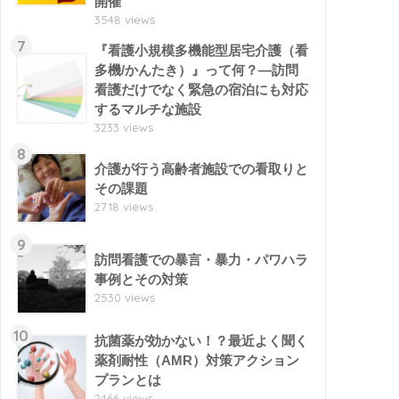
開催
3548 views
7
『看護小規模多機能型居宅介護（看
多機/かんたき）』って何？―訪問
看護だけでなく緊急の宿泊にも対応
するマルチな施設
3233 views
8
介護が行う高齢者施設での看取りと
その課題
2718 views
9
訪問看護での暴言・暴力・パワハラ
事例とその対策
2530 views
10
抗菌薬が効かない！？最近よく聞く
薬剤耐性（AMR）対策アクション
プランとは
2466 views