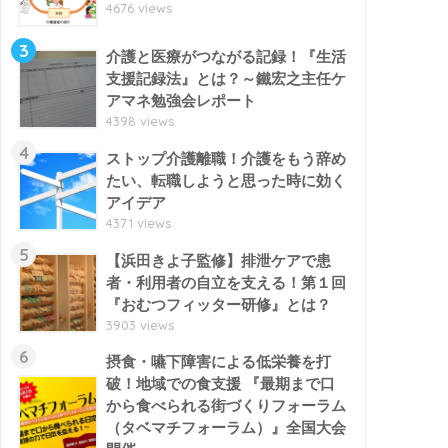
4676 views
3
介護と医療がつながる記録！『生活
支援記録法』とは？～鐵宏之主任ケ
アマネ勉強会レポート
4398 views
4
ストップ介護離職！介護をもう辞め
たい、転職しようと思った時に効く
アイデア
4371 views
5
【浜田きよ子監修】排泄ケアで患
者・利用者の自立を支える！第１回
『おむつフィッター研修』とは？
3903 views
6
摂食・嚥下障害による低栄養を打
破！地域での食支援 『最期まで口
から食べられる街づくりフォーラム
（タベマチフォーラム）』全国大会