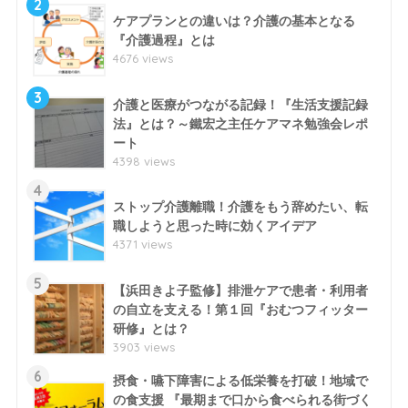
2
ケアプランとの違いは？介護の基本となる
『介護過程』とは
4676 views
3
介護と医療がつながる記録！『生活支援記録
法』とは？～鐵宏之主任ケアマネ勉強会レポ
ート
4398 views
4
ストップ介護離職！介護をもう辞めたい、転
職しようと思った時に効くアイデア
4371 views
5
【浜田きよ子監修】排泄ケアで患者・利用者
の自立を支える！第１回『おむつフィッター
研修』とは？
3903 views
6
摂食・嚥下障害による低栄養を打破！地域で
の食支援 『最期まで口から食べられる街づく