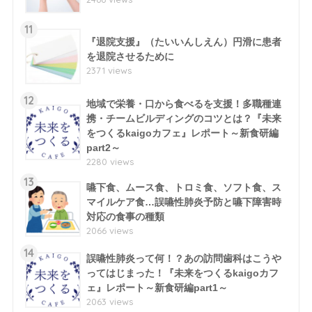
11
『退院支援』（たいいんしえん）円滑に患者
を退院させるために
2371 views
12
地域で栄養・口から食べるを支援！多職種連
携・チームビルディングのコツとは？『未来
をつくるkaigoカフェ』レポート～新食研編
part2～
2280 views
13
嚥下食、ムース食、トロミ食、ソフト食、ス
マイルケア食…誤嚥性肺炎予防と嚥下障害時
対応の食事の種類
2066 views
14
誤嚥性肺炎って何！？あの訪問歯科はこうや
ってはじまった！『未来をつくるkaigoカフ
ェ』レポート～新食研編part1～
2063 views