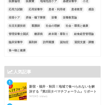
医療倫理
医療費
地域包括ケア
基礎栄養学
小児
応用力試験
応用栄養学
患者・利用者
患者教育
感染
排泄ケア
摂食・嚥下障害
栄養
栄養教育論
生活支援技術
看護師
社会の理解
社会・環境と健康
管理栄養士国試
糖尿病
終末期・看取り
給食経営管理論
臨床栄養学
薬剤師
訪問看護
認知症
退院支援・調整
食べ物と健康
人気記事
1
新宿・福井・秋田！地域で食べられないを解
決する『第2回タベマチフォーラム』リポート
141045 views