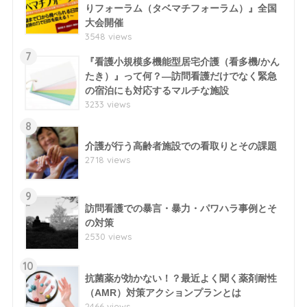
りフォーラム（タベマチフォーラム）』全国
大会開催
3548 views
7
『看護小規模多機能型居宅介護（看多機/かん
たき）』って何？―訪問看護だけでなく緊急
の宿泊にも対応するマルチな施設
3233 views
8
介護が行う高齢者施設での看取りとその課題
2718 views
9
訪問看護での暴言・暴力・パワハラ事例とそ
の対策
2530 views
10
抗菌薬が効かない！？最近よく聞く薬剤耐性
（AMR）対策アクションプランとは
2466 views