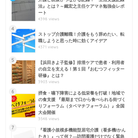
法』とは？～鐵宏之主任ケアマネ勉強会レポ
ート
4398 views
4
ストップ介護離職！介護をもう辞めたい、転
職しようと思った時に効くアイデア
4371 views
5
【浜田きよ子監修】排泄ケアで患者・利用者
の自立を支える！第１回『おむつフィッター
研修』とは？
3903 views
6
摂食・嚥下障害による低栄養を打破！地域で
の食支援 『最期まで口から食べられる街づく
りフォーラム（タベマチフォーラム）』全国
大会開催
3548 views
7
『看護小規模多機能型居宅介護（看多機/かん
たき）』って何？―訪問看護だけでなく緊急