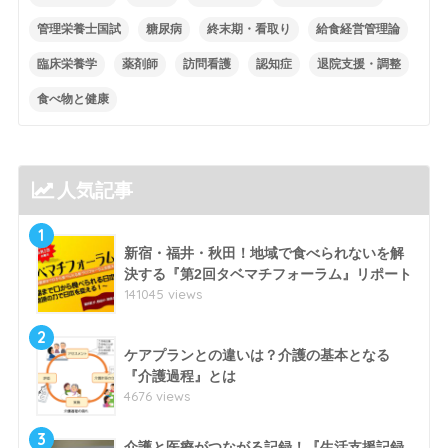
管理栄養士国試
糖尿病
終末期・看取り
給食経営管理論
臨床栄養学
薬剤師
訪問看護
認知症
退院支援・調整
食べ物と健康
人気記事
1
新宿・福井・秋田！地域で食べられないを解
決する『第2回タベマチフォーラム』リポート
141045 views
2
ケアプランとの違いは？介護の基本となる
『介護過程』とは
4676 views
3
介護と医療がつながる記録！『生活支援記録