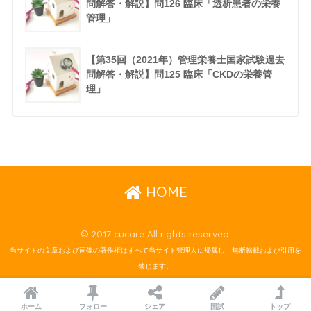
問解答・解説】問126 臨床「透析患者の栄養
管理」
【第35回（2021年）管理栄養士国家試験過去
問解答・解説】問125 臨床「CKDの栄養管
理」
HOME
© 2017 cucare All rights reserved.
当サイトの文章および画像の著作権はすべて当サイト管理人に帰属し、無断転載および引用を
禁じます。
ホーム
フォロー
シェア
国試
トップ