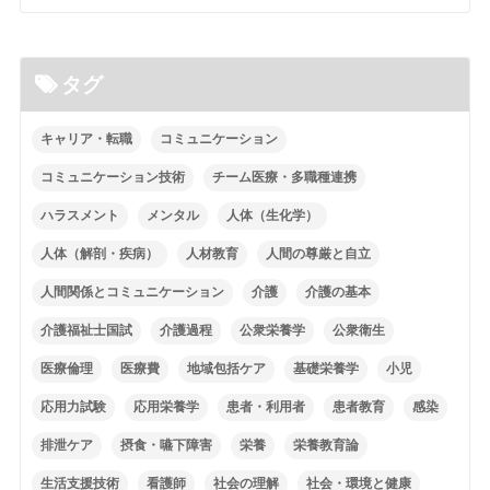
タグ
キャリア・転職
コミュニケーション
コミュニケーション技術
チーム医療・多職種連携
ハラスメント
メンタル
人体（生化学）
人体（解剖・疾病）
人材教育
人間の尊厳と自立
人間関係とコミュニケーション
介護
介護の基本
介護福祉士国試
介護過程
公衆栄養学
公衆衛生
医療倫理
医療費
地域包括ケア
基礎栄養学
小児
応用力試験
応用栄養学
患者・利用者
患者教育
感染
排泄ケア
摂食・嚥下障害
栄養
栄養教育論
生活支援技術
看護師
社会の理解
社会・環境と健康