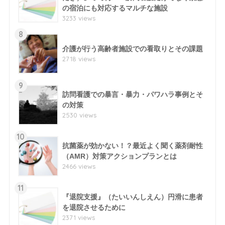
の宿泊にも対応するマルチな施設
3233 views
8
介護が行う高齢者施設での看取りとその課題
2718 views
9
訪問看護での暴言・暴力・パワハラ事例とそ
の対策
2530 views
10
抗菌薬が効かない！？最近よく聞く薬剤耐性
（AMR）対策アクションプランとは
2466 views
11
『退院支援』（たいいんしえん）円滑に患者
を退院させるために
2371 views