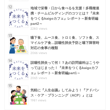
12
地域で栄養・口から食べるを支援！多職種連
携・チームビルディングのコツとは？『未来
をつくるkaigoカフェ』レポート～新食研編
part2～
2280 views
13
嚥下食、ムース食、トロミ食、ソフト食、ス
マイルケア食…誤嚥性肺炎予防と嚥下障害時
対応の食事の種類
2066 views
14
誤嚥性肺炎って何！？あの訪問歯科はこうや
ってはじまった！『未来をつくるkaigoカフ
ェ』レポート～新食研編part1～
2063 views
15
気軽に『人生会議』してみよう！『アドバン
ス・ケア・プランニング（ACP）』とは
1981 views