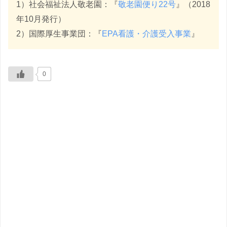
1）社会福祉法人敬老園：『
敬老園便り22号
』（2018
年10月発行）
2）国際厚生事業団：『
EPA看護・介護受入事業
』
0