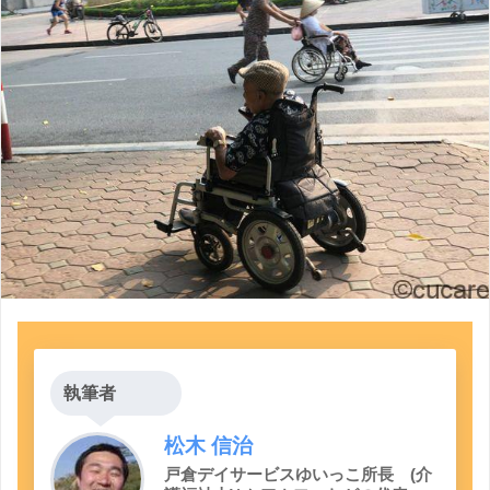
執筆者
松木 信治
戸倉デイサービスゆいっこ所長 (介