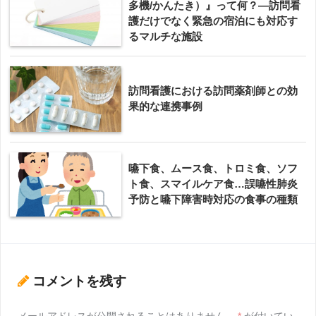
多機/かんたき）』って何？―訪問看
護だけでなく緊急の宿泊にも対応す
るマルチな施設
訪問看護における訪問薬剤師との効
果的な連携事例
嚥下食、ムース食、トロミ食、ソフ
ト食、スマイルケア食…誤嚥性肺炎
予防と嚥下障害時対応の食事の種類
コメントを残す