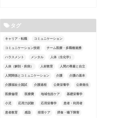
タグ
キャリア・転職
コミュニケーション
コミュニケーション技術
チーム医療・多職種連携
ハラスメント
メンタル
人体（生化学）
人体（解剖・疾病）
人材教育
人間の尊厳と自立
人間関係とコミュニケーション
介護
介護の基本
介護福祉士国試
介護過程
公衆栄養学
公衆衛生
医療倫理
医療費
地域包括ケア
基礎栄養学
小児
応用力試験
応用栄養学
患者・利用者
患者教育
感染
排泄ケア
摂食・嚥下障害