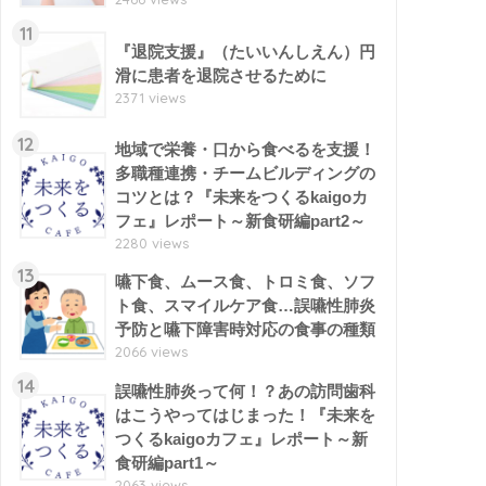
11
『退院支援』（たいいんしえん）円
滑に患者を退院させるために
2371 views
12
地域で栄養・口から食べるを支援！
多職種連携・チームビルディングの
コツとは？『未来をつくるkaigoカ
フェ』レポート～新食研編part2～
2280 views
13
嚥下食、ムース食、トロミ食、ソフ
ト食、スマイルケア食…誤嚥性肺炎
予防と嚥下障害時対応の食事の種類
2066 views
14
誤嚥性肺炎って何！？あの訪問歯科
はこうやってはじまった！『未来を
つくるkaigoカフェ』レポート～新
食研編part1～
2063 views