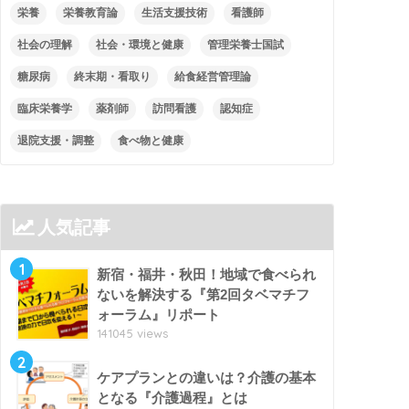
栄養
栄養教育論
生活支援技術
看護師
社会の理解
社会・環境と健康
管理栄養士国試
糖尿病
終末期・看取り
給食経営管理論
臨床栄養学
薬剤師
訪問看護
認知症
退院支援・調整
食べ物と健康
人気記事
1
新宿・福井・秋田！地域で食べられ
ないを解決する『第2回タベマチフ
ォーラム』リポート
141045 views
2
ケアプランとの違いは？介護の基本
となる『介護過程』とは