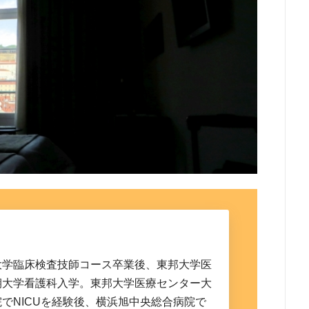
大学臨床検査技師コース卒業後、東邦大学医
期大学看護科入学。東邦大学医療センター大
でNICUを経験後、横浜旭中央総合病院で