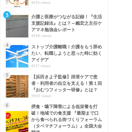
4676 views
3
介護と医療がつながる記録！『生活
支援記録法』とは？～鐵宏之主任ケ
アマネ勉強会レポート
4398 views
4
ストップ介護離職！介護をもう辞め
たい、転職しようと思った時に効く
アイデア
4371 views
5
【浜田きよ子監修】排泄ケアで患
者・利用者の自立を支える！第１回
『おむつフィッター研修』とは？
3903 views
6
摂食・嚥下障害による低栄養を打
破！地域での食支援 『最期まで口
から食べられる街づくりフォーラム
（タベマチフォーラム）』全国大会