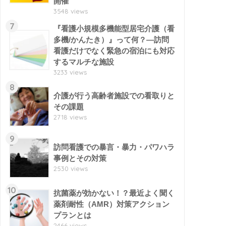
開催
3548 views
7
『看護小規模多機能型居宅介護（看
多機/かんたき）』って何？―訪問
看護だけでなく緊急の宿泊にも対応
するマルチな施設
3233 views
8
介護が行う高齢者施設での看取りと
その課題
2718 views
9
訪問看護での暴言・暴力・パワハラ
事例とその対策
2530 views
10
抗菌薬が効かない！？最近よく聞く
薬剤耐性（AMR）対策アクション
プランとは
2466 views