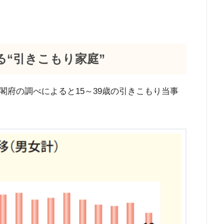
“引きこもり家庭”
府の調べによると15～39歳の引きこもり当事