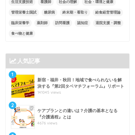
生活支援技術
看護師
社会の理解
社会・環境と健康
管理栄養士国試
糖尿病
終末期・看取り
給食経営管理論
臨床栄養学
薬剤師
訪問看護
認知症
退院支援・調整
食べ物と健康
人気記事
1
新宿・福井・秋田！地域で食べられないを解
決する『第2回タベマチフォーラム』リポート
141045 views
2
ケアプランとの違いは？介護の基本となる
『介護過程』とは
4676 views