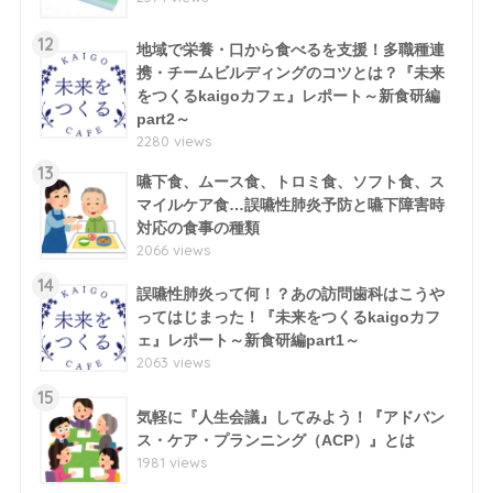
12
地域で栄養・口から食べるを支援！多職種連
携・チームビルディングのコツとは？『未来
をつくるkaigoカフェ』レポート～新食研編
part2～
2280 views
13
嚥下食、ムース食、トロミ食、ソフト食、ス
マイルケア食…誤嚥性肺炎予防と嚥下障害時
対応の食事の種類
2066 views
14
誤嚥性肺炎って何！？あの訪問歯科はこうや
ってはじまった！『未来をつくるkaigoカフ
ェ』レポート～新食研編part1～
2063 views
15
気軽に『人生会議』してみよう！『アドバン
ス・ケア・プランニング（ACP）』とは
1981 views