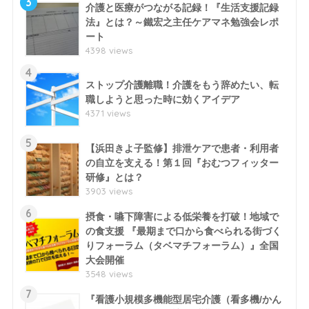
3
介護と医療がつながる記録！『生活支援記録
法』とは？～鐵宏之主任ケアマネ勉強会レポ
ート
4398 views
4
ストップ介護離職！介護をもう辞めたい、転
職しようと思った時に効くアイデア
4371 views
5
【浜田きよ子監修】排泄ケアで患者・利用者
の自立を支える！第１回『おむつフィッター
研修』とは？
3903 views
6
摂食・嚥下障害による低栄養を打破！地域で
の食支援 『最期まで口から食べられる街づく
りフォーラム（タベマチフォーラム）』全国
大会開催
3548 views
7
『看護小規模多機能型居宅介護（看多機/かん