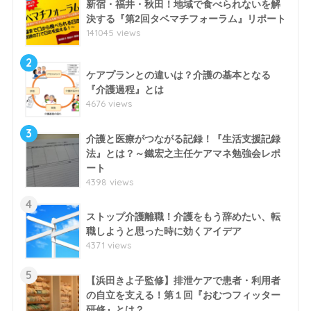
新宿・福井・秋田！地域で食べられないを解
決する『第2回タベマチフォーラム』リポート
141045 views
2
ケアプランとの違いは？介護の基本となる
『介護過程』とは
4676 views
3
介護と医療がつながる記録！『生活支援記録
法』とは？～鐵宏之主任ケアマネ勉強会レポ
ート
4398 views
4
ストップ介護離職！介護をもう辞めたい、転
職しようと思った時に効くアイデア
4371 views
5
【浜田きよ子監修】排泄ケアで患者・利用者
の自立を支える！第１回『おむつフィッター
研修』とは？