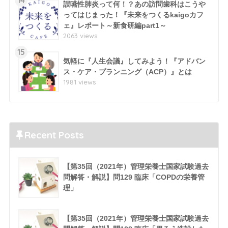
14
誤嚥性肺炎って何！？あの訪問歯科はこうや
ってはじまった！『未来をつくるkaigoカフ
ェ』レポート～新食研編part1～
2063 views
15
気軽に『人生会議』してみよう！『アドバン
ス・ケア・プランニング（ACP）』とは
1981 views
Recent Posts
【第35回（2021年）管理栄養士国家試験過去
問解答・解説】問129 臨床「COPDの栄養管
理」
【第35回（2021年）管理栄養士国家試験過去