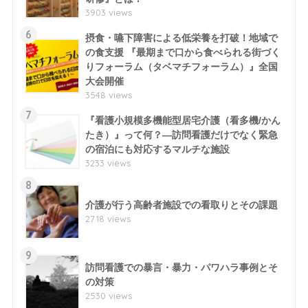
3903 views
6
摂食・嚥下障害による低栄養を打破！地域で
の食支援 『最期まで口から食べられる街づく
りフォーラム（タベマチフォーラム）』全国
大会開催
3548 views
7
『看護小規模多機能型居宅介護（看多機/かん
たき）』って何？―訪問看護だけでなく緊急
の宿泊にも対応するマルチな施設
3233 views
8
介護が行う高齢者施設での看取りとその課題
2718 views
9
訪問看護での暴言・暴力・パワハラ事例とそ
の対策
2530 views