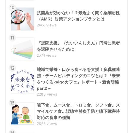
10
抗菌薬が効かない！？最近よく聞く薬剤耐性
（AMR）対策アクションプランとは
2466 views
11
『退院支援』（たいいんしえん）円滑に患者
を退院させるために
2371 views
12
地域で栄養・口から食べるを支援！多職種連
携・チームビルディングのコツとは？『未来
をつくるkaigoカフェ』レポート～新食研編
part2～
2280 views
13
嚥下食、ムース食、トロミ食、ソフト食、ス
マイルケア食…誤嚥性肺炎予防と嚥下障害時
対応の食事の種類
2066 views