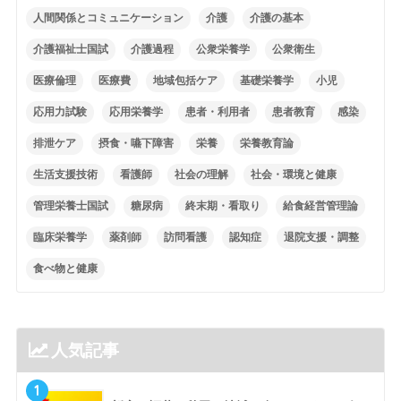
人間関係とコミュニケーション
介護
介護の基本
介護福祉士国試
介護過程
公衆栄養学
公衆衛生
医療倫理
医療費
地域包括ケア
基礎栄養学
小児
応用力試験
応用栄養学
患者・利用者
患者教育
感染
排泄ケア
摂食・嚥下障害
栄養
栄養教育論
生活支援技術
看護師
社会の理解
社会・環境と健康
管理栄養士国試
糖尿病
終末期・看取り
給食経営管理論
臨床栄養学
薬剤師
訪問看護
認知症
退院支援・調整
食べ物と健康
人気記事
1