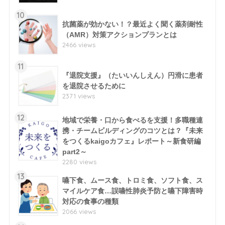
10
抗菌薬が効かない！？最近よく聞く薬剤耐性
（AMR）対策アクションプランとは
2466 views
11
『退院支援』（たいいんしえん）円滑に患者
を退院させるために
2371 views
12
地域で栄養・口から食べるを支援！多職種連
携・チームビルディングのコツとは？『未来
をつくるkaigoカフェ』レポート～新食研編
part2～
2280 views
13
嚥下食、ムース食、トロミ食、ソフト食、ス
マイルケア食…誤嚥性肺炎予防と嚥下障害時
対応の食事の種類
2066 views