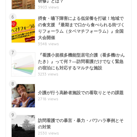
研修』とは？
3903 views
6
摂食・嚥下障害による低栄養を打破！地域で
の食支援 『最期まで口から食べられる街づく
りフォーラム（タベマチフォーラム）』全国
大会開催
3548 views
7
『看護小規模多機能型居宅介護（看多機/かん
たき）』って何？―訪問看護だけでなく緊急
の宿泊にも対応するマルチな施設
3233 views
8
介護が行う高齢者施設での看取りとその課題
2718 views
9
訪問看護での暴言・暴力・パワハラ事例とそ
の対策
2530 views