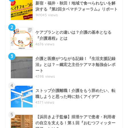
新宿・福井・秋田！地域で食べられないを解
決する『第2回タベマチフォーラム』リポート
141045 views
2
ケアプランとの違いは？介護の基本となる
『介護過程』とは
4676 views
3
介護と医療がつながる記録！『生活支援記録
法』とは？～鐵宏之主任ケアマネ勉強会レポ
ート
4398 views
4
ストップ介護離職！介護をもう辞めたい、転
職しようと思った時に効くアイデア
4371 views
5
【浜田きよ子監修】排泄ケアで患者・利用者
の自立を支える！第１回『おむつフィッター