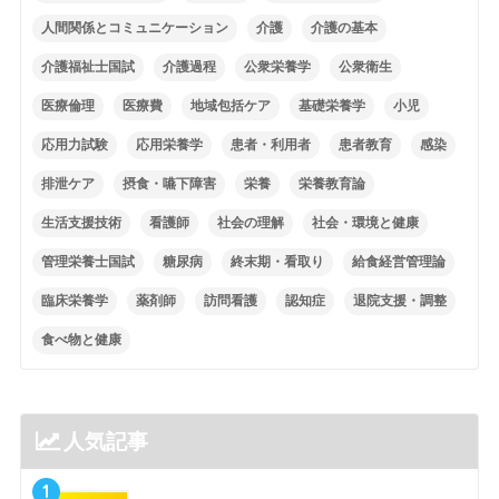
人間関係とコミュニケーション
介護
介護の基本
介護福祉士国試
介護過程
公衆栄養学
公衆衛生
医療倫理
医療費
地域包括ケア
基礎栄養学
小児
応用力試験
応用栄養学
患者・利用者
患者教育
感染
排泄ケア
摂食・嚥下障害
栄養
栄養教育論
生活支援技術
看護師
社会の理解
社会・環境と健康
管理栄養士国試
糖尿病
終末期・看取り
給食経営管理論
臨床栄養学
薬剤師
訪問看護
認知症
退院支援・調整
食べ物と健康
人気記事
1