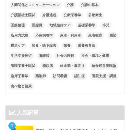
人間関係とコミュニケーション
介護
介護の基本
介護福祉士国試
介護過程
公衆栄養学
公衆衛生
医療倫理
医療費
地域包括ケア
基礎栄養学
小児
応用力試験
応用栄養学
患者・利用者
患者教育
感染
排泄ケア
摂食・嚥下障害
栄養
栄養教育論
生活支援技術
看護師
社会の理解
社会・環境と健康
管理栄養士国試
糖尿病
終末期・看取り
給食経営管理論
臨床栄養学
薬剤師
訪問看護
認知症
退院支援・調整
食べ物と健康
人気記事
1