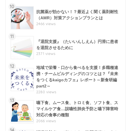
10
抗菌薬が効かない！？最近よく聞く薬剤耐性
（AMR）対策アクションプランとは
2466 views
11
『退院支援』（たいいんしえん）円滑に患者
を退院させるために
2371 views
12
地域で栄養・口から食べるを支援！多職種連
携・チームビルディングのコツとは？『未来
をつくるkaigoカフェ』レポート～新食研編
part2～
2280 views
13
嚥下食、ムース食、トロミ食、ソフト食、ス
マイルケア食…誤嚥性肺炎予防と嚥下障害時
対応の食事の種類
2066 views
14