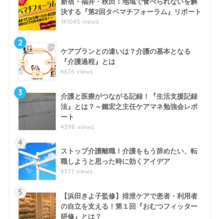
新宿・福井・秋田！地域で食べられないを解
決する『第2回タベマチフォーラム』リポート
141045 views
2
ケアプランとの違いは？介護の基本となる
『介護過程』とは
4676 views
3
介護と医療がつながる記録！『生活支援記録
法』とは？～鐵宏之主任ケアマネ勉強会レポ
ート
4398 views
4
ストップ介護離職！介護をもう辞めたい、転
職しようと思った時に効くアイデア
4371 views
5
【浜田きよ子監修】排泄ケアで患者・利用者
の自立を支える！第１回『おむつフィッター
研修』とは？