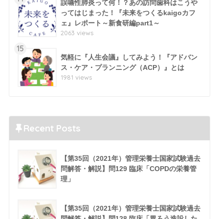
誤嚥性肺炎って何！？あの訪問歯科はこうや
ってはじまった！『未来をつくるkaigoカフ
ェ』レポート～新食研編part1～
2063 views
15
気軽に『人生会議』してみよう！『アドバン
ス・ケア・プランニング（ACP）』とは
1981 views
Recent Posts
【第35回（2021年）管理栄養士国家試験過去
問解答・解説】問129 臨床「COPDの栄養管
理」
【第35回（2021年）管理栄養士国家試験過去
問解答・解説】問128 臨床「胃ろう造設した