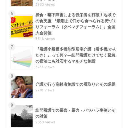
3903 views
6
摂食・嚥下障害による低栄養を打破！地域で
の食支援 『最期まで口から食べられる街づく
りフォーラム（タベマチフォーラム）』全国
大会開催
3548 views
7
『看護小規模多機能型居宅介護（看多機/かん
たき）』って何？―訪問看護だけでなく緊急
の宿泊にも対応するマルチな施設
3233 views
8
介護が行う高齢者施設での看取りとその課題
2718 views
9
訪問看護での暴言・暴力・パワハラ事例とそ
の対策
2530 views