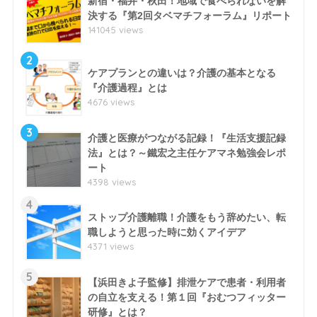
新宿・福井・秋田！地域で食べられないを解
決する『第2回タベマチフォーラム』リポート
141045 views
2
ケアプランとの違いは？介護の基本となる
『介護過程』とは
4676 views
3
介護と医療がつながる記録！『生活支援記録
法』とは？～鐵宏之主任ケアマネ勉強会レポ
ート
4398 views
4
ストップ介護離職！介護をもう辞めたい、転
職しようと思った時に効くアイデア
4371 views
5
【浜田きよ子監修】排泄ケアで患者・利用者
の自立を支える！第１回『おむつフィッター
研修』とは？