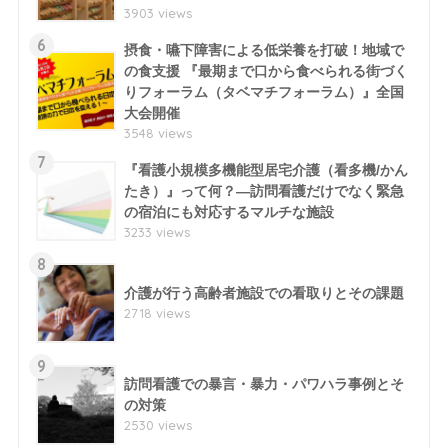
3903 views
6
摂食・嚥下障害による低栄養を打破！地域で
の食支援 『最期まで口から食べられる街づく
りフォーラム（タベマチフォーラム）』全国
大会開催
3548 views
7
『看護小規模多機能型居宅介護（看多機/かん
たき）』って何？―訪問看護だけでなく緊急
の宿泊にも対応するマルチな施設
3233 views
8
介護が行う高齢者施設での看取りとその課題
2718 views
9
訪問看護での暴言・暴力・パワハラ事例とそ
の対策
2530 views