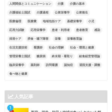
人間関係とコミュニケーション
介護
介護の基本
介護福祉士国試
介護過程
公衆栄養学
公衆衛生
医療倫理
医療費
地域包括ケア
基礎栄養学
小児
応用力試験
応用栄養学
患者・利用者
患者教育
感染
排泄ケア
摂食・嚥下障害
栄養
栄養教育論
生活支援技術
看護師
社会の理解
社会・環境と健康
管理栄養士国試
糖尿病
終末期・看取り
給食経営管理論
臨床栄養学
薬剤師
訪問看護
認知症
退院支援・調整
食べ物と健康
人気記事
1