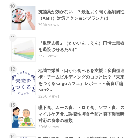
10
抗菌薬が効かない！？最近よく聞く薬剤耐性
（AMR）対策アクションプランとは
2466 views
11
『退院支援』（たいいんしえん）円滑に患者
を退院させるために
2371 views
12
地域で栄養・口から食べるを支援！多職種連
携・チームビルディングのコツとは？『未来
をつくるkaigoカフェ』レポート～新食研編
part2～
2280 views
13
嚥下食、ムース食、トロミ食、ソフト食、ス
マイルケア食…誤嚥性肺炎予防と嚥下障害時
対応の食事の種類
2066 views
14