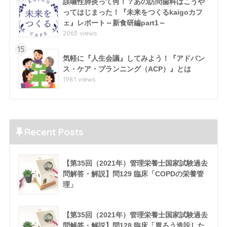
誤嚥性肺炎って何！？あの訪問歯科はこうや
ってはじまった！『未来をつくるkaigoカフ
ェ』レポート～新食研編part1～
2063 views
15
気軽に『人生会議』してみよう！『アドバン
ス・ケア・プランニング（ACP）』とは
1981 views
Recent Posts
【第35回（2021年）管理栄養士国家試験過去
問解答・解説】問129 臨床「COPDの栄養管
理」
【第35回（2021年）管理栄養士国家試験過去
問解答・解説】問128 臨床「胃ろう造設した