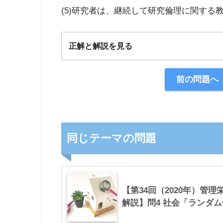
(5)研究者は、継続して研究倫理に関する
正解と解説を見る
正解：3
前の問題へ
【解説】
同じテーマの問題
【第34回（2020年）管
解説】問4 社会「ランダ