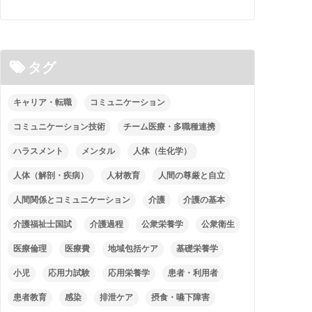
タグ
キャリア・転職
コミュニケーション
コミュニケーション技術
チーム医療・多職種連携
ハラスメント
メンタル
人体（生化学）
人体（解剖・疾病）
人材教育
人間の尊厳と自立
人間関係とコミュニケーション
介護
介護の基本
介護福祉士国試
介護過程
公衆栄養学
公衆衛生
医療倫理
医療費
地域包括ケア
基礎栄養学
小児
応用力試験
応用栄養学
患者・利用者
患者教育
感染
排泄ケア
摂食・嚥下障害