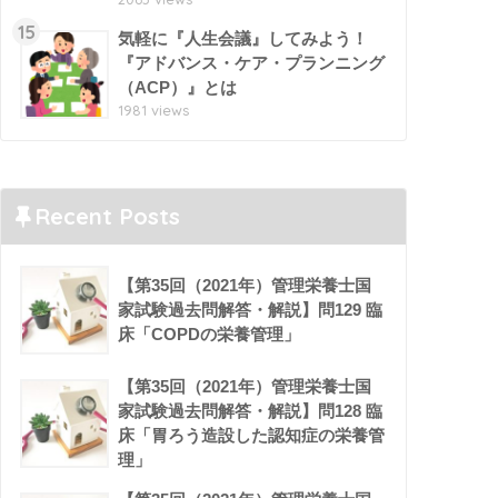
15
気軽に『人生会議』してみよう！
『アドバンス・ケア・プランニング
（ACP）』とは
1981 views
Recent Posts
【第35回（2021年）管理栄養士国
家試験過去問解答・解説】問129 臨
床「COPDの栄養管理」
【第35回（2021年）管理栄養士国
家試験過去問解答・解説】問128 臨
床「胃ろう造設した認知症の栄養管
理」