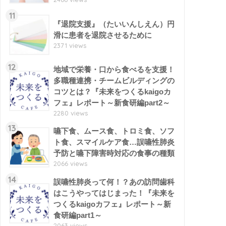
11
『退院支援』（たいいんしえん）円
滑に患者を退院させるために
2371 views
12
地域で栄養・口から食べるを支援！
多職種連携・チームビルディングの
コツとは？『未来をつくるkaigoカ
フェ』レポート～新食研編part2～
2280 views
13
嚥下食、ムース食、トロミ食、ソフ
ト食、スマイルケア食…誤嚥性肺炎
予防と嚥下障害時対応の食事の種類
2066 views
14
誤嚥性肺炎って何！？あの訪問歯科
はこうやってはじまった！『未来を
つくるkaigoカフェ』レポート～新
食研編part1～
2063 views