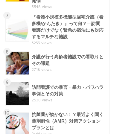
開催
3548 views
7
『看護小規模多機能型居宅介護（看
多機/かんたき）』って何？―訪問
看護だけでなく緊急の宿泊にも対応
するマルチな施設
3233 views
8
介護が行う高齢者施設での看取りと
その課題
2718 views
9
訪問看護での暴言・暴力・パワハラ
事例とその対策
2530 views
10
抗菌薬が効かない！？最近よく聞く
薬剤耐性（AMR）対策アクション
プランとは
2466 views