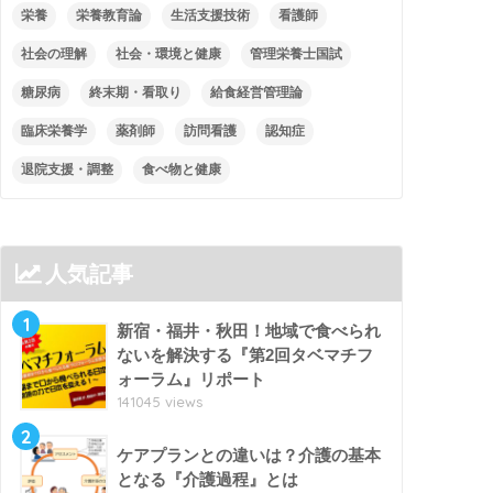
栄養
栄養教育論
生活支援技術
看護師
社会の理解
社会・環境と健康
管理栄養士国試
糖尿病
終末期・看取り
給食経営管理論
臨床栄養学
薬剤師
訪問看護
認知症
退院支援・調整
食べ物と健康
人気記事
1
新宿・福井・秋田！地域で食べられ
ないを解決する『第2回タベマチフ
ォーラム』リポート
141045 views
2
ケアプランとの違いは？介護の基本
となる『介護過程』とは