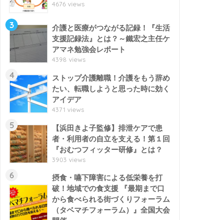
4676 views
3
介護と医療がつながる記録！『生活
支援記録法』とは？～鐵宏之主任ケ
アマネ勉強会レポート
4398 views
4
ストップ介護離職！介護をもう辞め
たい、転職しようと思った時に効く
アイデア
4371 views
5
【浜田きよ子監修】排泄ケアで患
者・利用者の自立を支える！第１回
『おむつフィッター研修』とは？
3903 views
6
摂食・嚥下障害による低栄養を打
破！地域での食支援 『最期まで口
から食べられる街づくりフォーラム
（タベマチフォーラム）』全国大会