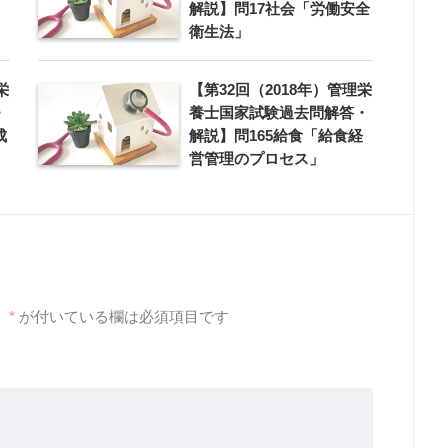
解説】問17社会「労働安全
衛生法」
栄
【第32回（2018年）管理栄
・
養士国家試験過去問解答・
成
解説】問165給食「給食経
営管理のプロセス」
。
*
が付いている欄は必須項目です