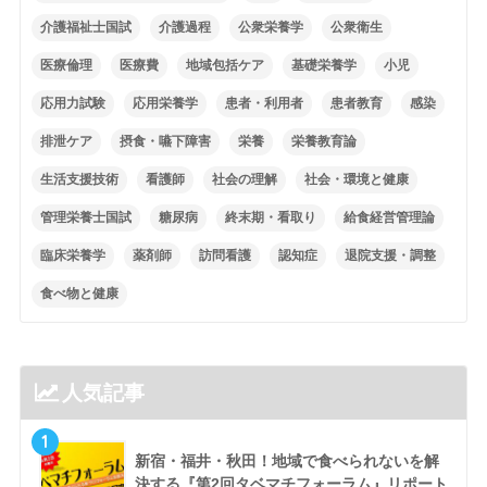
介護福祉士国試
介護過程
公衆栄養学
公衆衛生
医療倫理
医療費
地域包括ケア
基礎栄養学
小児
応用力試験
応用栄養学
患者・利用者
患者教育
感染
排泄ケア
摂食・嚥下障害
栄養
栄養教育論
生活支援技術
看護師
社会の理解
社会・環境と健康
管理栄養士国試
糖尿病
終末期・看取り
給食経営管理論
臨床栄養学
薬剤師
訪問看護
認知症
退院支援・調整
食べ物と健康
人気記事
1
新宿・福井・秋田！地域で食べられないを解
決する『第2回タベマチフォーラム』リポート