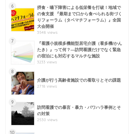
6
摂食・嚥下障害による低栄養を打破！地域で
の食支援 『最期まで口から食べられる街づく
りフォーラム（タベマチフォーラム）』全国
大会開催
3548 views
7
『看護小規模多機能型居宅介護（看多機/かん
たき）』って何？―訪問看護だけでなく緊急
の宿泊にも対応するマルチな施設
3233 views
8
介護が行う高齢者施設での看取りとその課題
2718 views
9
訪問看護での暴言・暴力・パワハラ事例とそ
の対策
2530 views
10