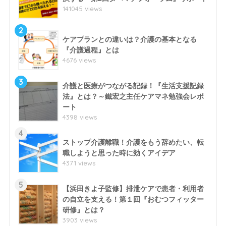
141045 views
2
ケアプランとの違いは？介護の基本となる
『介護過程』とは
4676 views
3
介護と医療がつながる記録！『生活支援記録
法』とは？～鐵宏之主任ケアマネ勉強会レポ
ート
4398 views
4
ストップ介護離職！介護をもう辞めたい、転
職しようと思った時に効くアイデア
4371 views
5
【浜田きよ子監修】排泄ケアで患者・利用者
の自立を支える！第１回『おむつフィッター
研修』とは？
3903 views