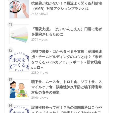
抗菌薬が効かない！？最近よく聞く薬剤耐性
（AMR）対策アクションプランとは
2466 views
11
『退院支援』（たいいんしえん）円滑に患者
を退院させるために
2371 views
12
地域で栄養・口から食べるを支援！多職種連
携・チームビルディングのコツとは？『未来
をつくるkaigoカフェ』レポート～新食研編
part2～
2280 views
13
嚥下食、ムース食、トロミ食、ソフト食、ス
マイルケア食…誤嚥性肺炎予防と嚥下障害時
対応の食事の種類
2066 views
14
誤嚥性肺炎って何！？あの訪問歯科はこうや
ってはじまった！『未来をつくるkaigoカフ