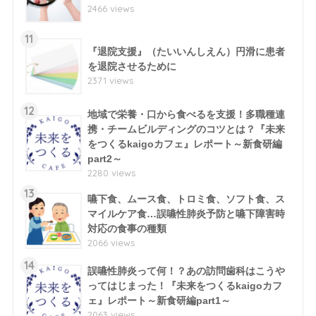
2466 views
11
『退院支援』（たいいんしえん）円滑に患者
を退院させるために
2371 views
12
地域で栄養・口から食べるを支援！多職種連
携・チームビルディングのコツとは？『未来
をつくるkaigoカフェ』レポート～新食研編
part2～
2280 views
13
嚥下食、ムース食、トロミ食、ソフト食、ス
マイルケア食…誤嚥性肺炎予防と嚥下障害時
対応の食事の種類
2066 views
14
誤嚥性肺炎って何！？あの訪問歯科はこうや
ってはじまった！『未来をつくるkaigoカフ
ェ』レポート～新食研編part1～
2063 views