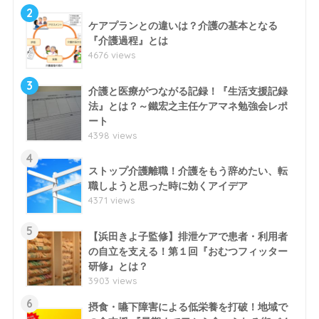
2
ケアプランとの違いは？介護の基本となる
『介護過程』とは
4676 views
3
介護と医療がつながる記録！『生活支援記録
法』とは？～鐵宏之主任ケアマネ勉強会レポ
ート
4398 views
4
ストップ介護離職！介護をもう辞めたい、転
職しようと思った時に効くアイデア
4371 views
5
【浜田きよ子監修】排泄ケアで患者・利用者
の自立を支える！第１回『おむつフィッター
研修』とは？
3903 views
6
摂食・嚥下障害による低栄養を打破！地域で