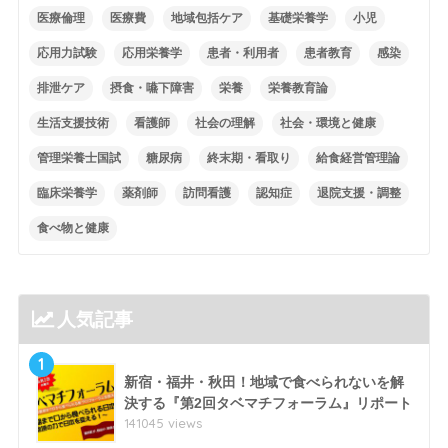
医療倫理
医療費
地域包括ケア
基礎栄養学
小児
応用力試験
応用栄養学
患者・利用者
患者教育
感染
排泄ケア
摂食・嚥下障害
栄養
栄養教育論
生活支援技術
看護師
社会の理解
社会・環境と健康
管理栄養士国試
糖尿病
終末期・看取り
給食経営管理論
臨床栄養学
薬剤師
訪問看護
認知症
退院支援・調整
食べ物と健康
人気記事
1
新宿・福井・秋田！地域で食べられないを解
決する『第2回タベマチフォーラム』リポート
141045 views