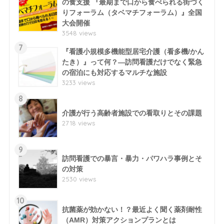
の食支援 『最期まで口から食べられる街づく
りフォーラム（タベマチフォーラム）』全国
大会開催
3548 views
7
『看護小規模多機能型居宅介護（看多機/かん
たき）』って何？―訪問看護だけでなく緊急
の宿泊にも対応するマルチな施設
3233 views
8
介護が行う高齢者施設での看取りとその課題
2718 views
9
訪問看護での暴言・暴力・パワハラ事例とそ
の対策
2530 views
10
抗菌薬が効かない！？最近よく聞く薬剤耐性
（AMR）対策アクションプランとは