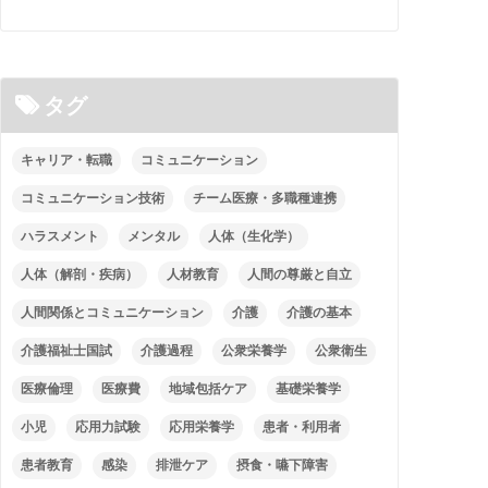
タグ
キャリア・転職
コミュニケーション
コミュニケーション技術
チーム医療・多職種連携
ハラスメント
メンタル
人体（生化学）
人体（解剖・疾病）
人材教育
人間の尊厳と自立
人間関係とコミュニケーション
介護
介護の基本
介護福祉士国試
介護過程
公衆栄養学
公衆衛生
医療倫理
医療費
地域包括ケア
基礎栄養学
小児
応用力試験
応用栄養学
患者・利用者
患者教育
感染
排泄ケア
摂食・嚥下障害