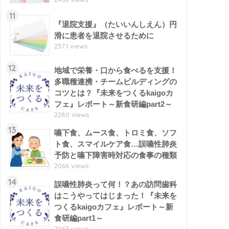
11
『退院支援』（たいいんしえん）円
滑に患者を退院させるために
2371 views
12
地域で栄養・口から食べるを支援！
多職種連携・チームビルディングの
コツとは？『未来をつくるkaigoカ
フェ』レポート～新食研編part2～
2280 views
13
嚥下食、ムース食、トロミ食、ソフ
ト食、スマイルケア食…誤嚥性肺炎
予防と嚥下障害時対応の食事の種類
2066 views
14
誤嚥性肺炎って何！？あの訪問歯科
はこうやってはじまった！『未来を
つくるkaigoカフェ』レポート～新
食研編part1～
2063 views