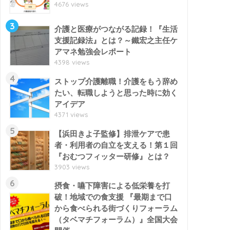
4676 views
3
介護と医療がつながる記録！『生活
支援記録法』とは？～鐵宏之主任ケ
アマネ勉強会レポート
4398 views
4
ストップ介護離職！介護をもう辞め
たい、転職しようと思った時に効く
アイデア
4371 views
5
【浜田きよ子監修】排泄ケアで患
者・利用者の自立を支える！第１回
『おむつフィッター研修』とは？
3903 views
6
摂食・嚥下障害による低栄養を打
破！地域での食支援 『最期まで口
から食べられる街づくりフォーラム
（タベマチフォーラム）』全国大会