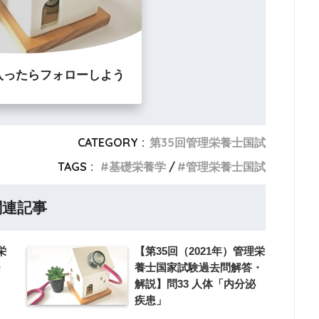
入ったらフォローしよう
CATEGORY :
第35回管理栄養士国試
TAGS :
基礎栄養学
管理栄養士国試
関連記事
栄
【第35回（2021年）管理栄
・
養士国家試験過去問解答・
解説】問33 人体「内分泌
疾患」