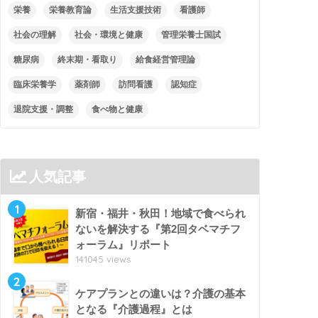
栄養
栄養教育論
生活支援技術
看護師
社会の理解
社会・環境と健康
管理栄養士国試
糖尿病
終末期・看取り
給食経営管理論
臨床栄養学
薬剤師
訪問看護
認知症
退院支援・調整
食べ物と健康
人気記事
1
新宿・福井・秋田！地域で食べられ
ないを解決する『第2回タベマチフ
ォーラム』リポート
141045 views
2
ケアプランとの違いは？介護の基本
となる『介護過程』とは