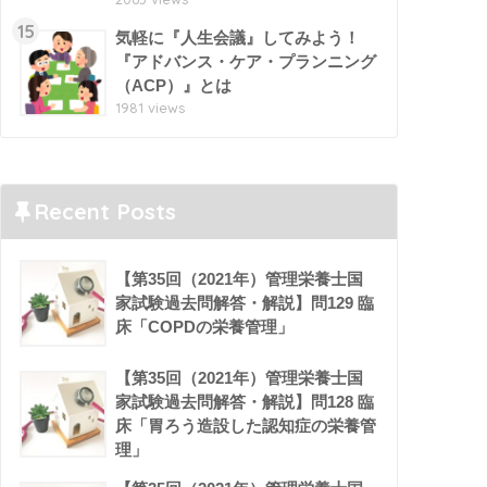
15
気軽に『人生会議』してみよう！
『アドバンス・ケア・プランニング
（ACP）』とは
1981 views
Recent Posts
【第35回（2021年）管理栄養士国
家試験過去問解答・解説】問129 臨
床「COPDの栄養管理」
【第35回（2021年）管理栄養士国
家試験過去問解答・解説】問128 臨
床「胃ろう造設した認知症の栄養管
理」