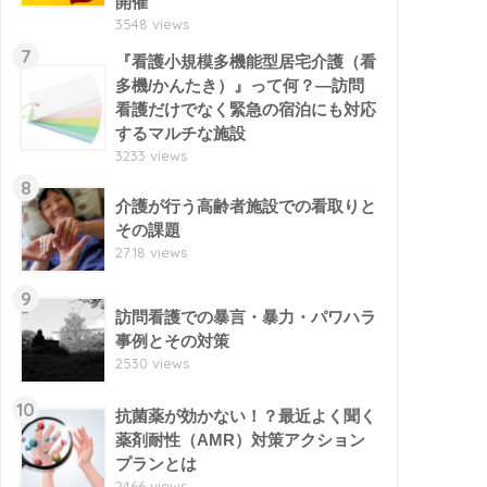
開催
3548 views
7
『看護小規模多機能型居宅介護（看
多機/かんたき）』って何？―訪問
看護だけでなく緊急の宿泊にも対応
するマルチな施設
3233 views
8
介護が行う高齢者施設での看取りと
その課題
2718 views
9
訪問看護での暴言・暴力・パワハラ
事例とその対策
2530 views
10
抗菌薬が効かない！？最近よく聞く
薬剤耐性（AMR）対策アクション
プランとは
2466 views