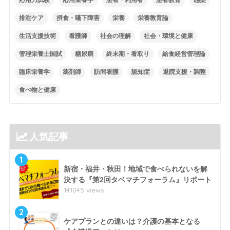
排泄ケア
摂食・嚥下障害
栄養
栄養教育論
生活支援技術
看護師
社会の理解
社会・環境と健康
管理栄養士国試
糖尿病
終末期・看取り
給食経営管理論
臨床栄養学
薬剤師
訪問看護
認知症
退院支援・調整
食べ物と健康
人気記事
1
新宿・福井・秋田！地域で食べられないを解
決する『第2回タベマチフォーラム』リポート
141045 views
2
ケアプランとの違いは？介護の基本となる