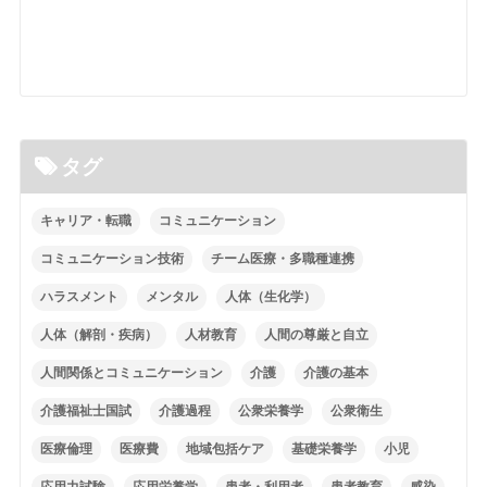
タグ
キャリア・転職
コミュニケーション
コミュニケーション技術
チーム医療・多職種連携
ハラスメント
メンタル
人体（生化学）
人体（解剖・疾病）
人材教育
人間の尊厳と自立
人間関係とコミュニケーション
介護
介護の基本
介護福祉士国試
介護過程
公衆栄養学
公衆衛生
医療倫理
医療費
地域包括ケア
基礎栄養学
小児
応用力試験
応用栄養学
患者・利用者
患者教育
感染