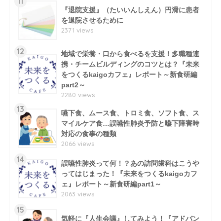
11
『退院支援』（たいいんしえん）円滑に患者
を退院させるために
2371 views
12
地域で栄養・口から食べるを支援！多職種連
携・チームビルディングのコツとは？『未来
をつくるkaigoカフェ』レポート～新食研編
part2～
2280 views
13
嚥下食、ムース食、トロミ食、ソフト食、ス
マイルケア食…誤嚥性肺炎予防と嚥下障害時
対応の食事の種類
2066 views
14
誤嚥性肺炎って何！？あの訪問歯科はこうや
ってはじまった！『未来をつくるkaigoカフ
ェ』レポート～新食研編part1～
2063 views
15
気軽に『人生会議』してみよう！『アドバン