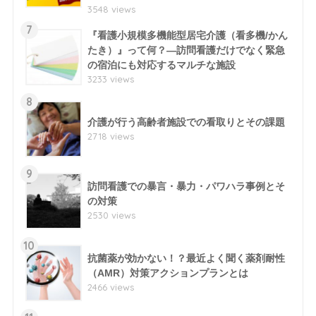
3548 views
7
『看護小規模多機能型居宅介護（看多機/かん
たき）』って何？―訪問看護だけでなく緊急
の宿泊にも対応するマルチな施設
3233 views
8
介護が行う高齢者施設での看取りとその課題
2718 views
9
訪問看護での暴言・暴力・パワハラ事例とそ
の対策
2530 views
10
抗菌薬が効かない！？最近よく聞く薬剤耐性
（AMR）対策アクションプランとは
2466 views