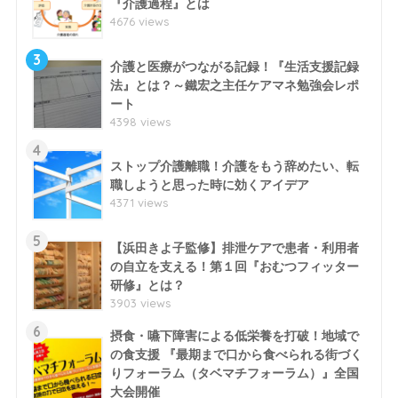
『介護過程』とは
4676 views
3
介護と医療がつながる記録！『生活支援記録
法』とは？～鐵宏之主任ケアマネ勉強会レポ
ート
4398 views
4
ストップ介護離職！介護をもう辞めたい、転
職しようと思った時に効くアイデア
4371 views
5
【浜田きよ子監修】排泄ケアで患者・利用者
の自立を支える！第１回『おむつフィッター
研修』とは？
3903 views
6
摂食・嚥下障害による低栄養を打破！地域で
の食支援 『最期まで口から食べられる街づく
りフォーラム（タベマチフォーラム）』全国
大会開催