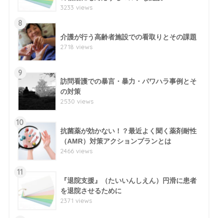
3233 views
8
介護が行う高齢者施設での看取りとその課題
2718 views
9
訪問看護での暴言・暴力・パワハラ事例とそ
の対策
2530 views
10
抗菌薬が効かない！？最近よく聞く薬剤耐性
（AMR）対策アクションプランとは
2466 views
11
『退院支援』（たいいんしえん）円滑に患者
を退院させるために
2371 views