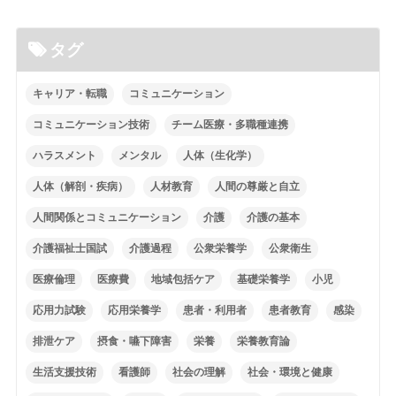
タグ
キャリア・転職
コミュニケーション
コミュニケーション技術
チーム医療・多職種連携
ハラスメント
メンタル
人体（生化学）
人体（解剖・疾病）
人材教育
人間の尊厳と自立
人間関係とコミュニケーション
介護
介護の基本
介護福祉士国試
介護過程
公衆栄養学
公衆衛生
医療倫理
医療費
地域包括ケア
基礎栄養学
小児
応用力試験
応用栄養学
患者・利用者
患者教育
感染
排泄ケア
摂食・嚥下障害
栄養
栄養教育論
生活支援技術
看護師
社会の理解
社会・環境と健康