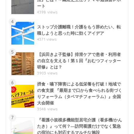
ート
4398 views
4
ストップ介護離職！介護をもう辞めたい、転
職しようと思った時に効くアイデア
4371 views
5
【浜田きよ子監修】排泄ケアで患者・利用者
の自立を支える！第１回『おむつフィッター
研修』とは？
3903 views
6
摂食・嚥下障害による低栄養を打破！地域で
の食支援 『最期まで口から食べられる街づく
りフォーラム（タベマチフォーラム）』全国
大会開催
3548 views
7
『看護小規模多機能型居宅介護（看多機/かん
たき）』って何？―訪問看護だけでなく緊急
の宿泊にも対応するマルチな施設