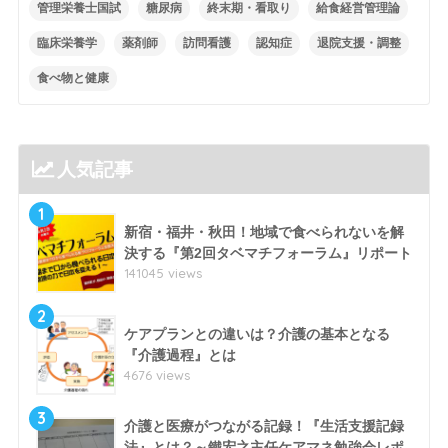
管理栄養士国試
糖尿病
終末期・看取り
給食経営管理論
臨床栄養学
薬剤師
訪問看護
認知症
退院支援・調整
食べ物と健康
人気記事
1
新宿・福井・秋田！地域で食べられないを解
決する『第2回タベマチフォーラム』リポート
141045 views
2
ケアプランとの違いは？介護の基本となる
『介護過程』とは
4676 views
3
介護と医療がつながる記録！『生活支援記録
法』とは？～鐵宏之主任ケアマネ勉強会レポ