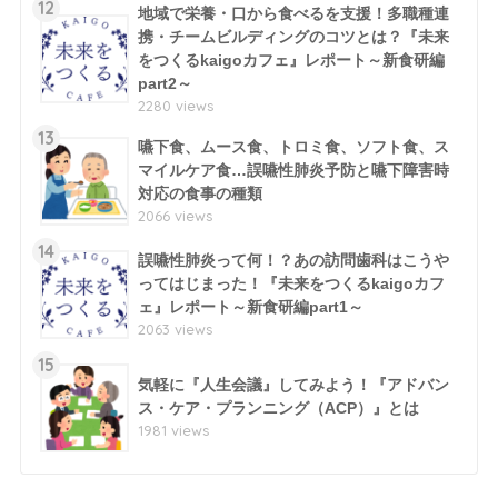
12
地域で栄養・口から食べるを支援！多職種連
携・チームビルディングのコツとは？『未来
をつくるkaigoカフェ』レポート～新食研編
part2～
2280 views
13
嚥下食、ムース食、トロミ食、ソフト食、ス
マイルケア食…誤嚥性肺炎予防と嚥下障害時
対応の食事の種類
2066 views
14
誤嚥性肺炎って何！？あの訪問歯科はこうや
ってはじまった！『未来をつくるkaigoカフ
ェ』レポート～新食研編part1～
2063 views
15
気軽に『人生会議』してみよう！『アドバン
ス・ケア・プランニング（ACP）』とは
1981 views