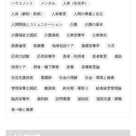
ハラスメント
メンタル
人体（生化学）
人体（解剖・疾病）
人材教育
人間の尊厳と自立
人間関係とコミュニケーション
介護
介護の基本
介護福祉士国試
介護過程
公衆栄養学
公衆衛生
医療倫理
医療費
地域包括ケア
基礎栄養学
小児
応用力試験
応用栄養学
患者・利用者
患者教育
感染
排泄ケア
摂食・嚥下障害
栄養
栄養教育論
生活支援技術
看護師
社会の理解
社会・環境と健康
管理栄養士国試
糖尿病
終末期・看取り
給食経営管理論
臨床栄養学
薬剤師
訪問看護
認知症
退院支援・調整
食べ物と健康