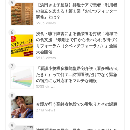
5
【浜田きよ子監修】排泄ケアで患者・利用者
の自立を支える！第１回『おむつフィッター
研修』とは？
3903 views
6
摂食・嚥下障害による低栄養を打破！地域で
の食支援 『最期まで口から食べられる街づく
りフォーラム（タベマチフォーラム）』全国
大会開催
3548 views
7
『看護小規模多機能型居宅介護（看多機/かん
たき）』って何？―訪問看護だけでなく緊急
の宿泊にも対応するマルチな施設
3233 views
8
介護が行う高齢者施設での看取りとその課題
2718 views
9