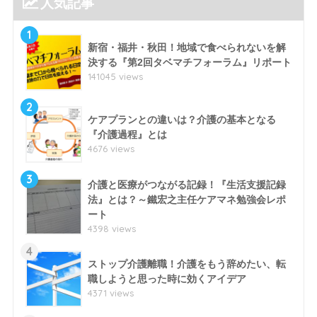
人気記事
1
新宿・福井・秋田！地域で食べられないを解
決する『第2回タベマチフォーラム』リポート
141045 views
2
ケアプランとの違いは？介護の基本となる
『介護過程』とは
4676 views
3
介護と医療がつながる記録！『生活支援記録
法』とは？～鐵宏之主任ケアマネ勉強会レポ
ート
4398 views
4
ストップ介護離職！介護をもう辞めたい、転
職しようと思った時に効くアイデア
4371 views