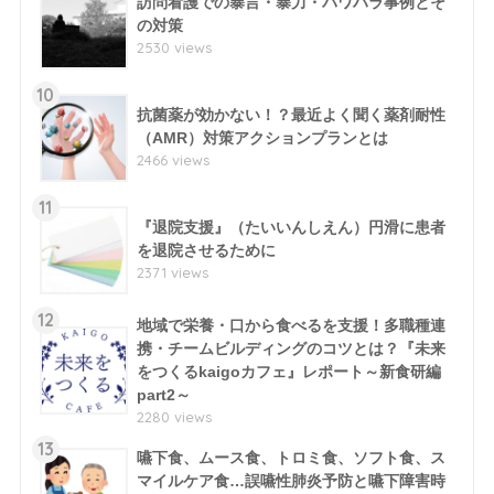
訪問看護での暴言・暴力・パワハラ事例とそ
の対策
2530 views
10
抗菌薬が効かない！？最近よく聞く薬剤耐性
（AMR）対策アクションプランとは
2466 views
11
『退院支援』（たいいんしえん）円滑に患者
を退院させるために
2371 views
12
地域で栄養・口から食べるを支援！多職種連
携・チームビルディングのコツとは？『未来
をつくるkaigoカフェ』レポート～新食研編
part2～
2280 views
13
嚥下食、ムース食、トロミ食、ソフト食、ス
マイルケア食…誤嚥性肺炎予防と嚥下障害時