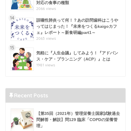
対応の食事の種類
2066 views
14
誤嚥性肺炎って何！？あの訪問歯科はこうや
ってはじまった！『未来をつくるkaigoカフ
ェ』レポート～新食研編part1～
2063 views
15
気軽に『人生会議』してみよう！『アドバン
ス・ケア・プランニング（ACP）』とは
1981 views
Recent Posts
【第35回（2021年）管理栄養士国家試験過去
問解答・解説】問129 臨床「COPDの栄養管
理」