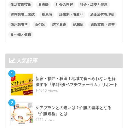
生活支援技術
看護師
社会の理解
社会・環境と健康
管理栄養士国試
糖尿病
終末期・看取り
給食経営管理論
臨床栄養学
薬剤師
訪問看護
認知症
退院支援・調整
食べ物と健康
人気記事
1
新宿・福井・秋田！地域で食べられないを解
決する『第2回タベマチフォーラム』リポート
141045 views
2
ケアプランとの違いは？介護の基本となる
『介護過程』とは
4676 views