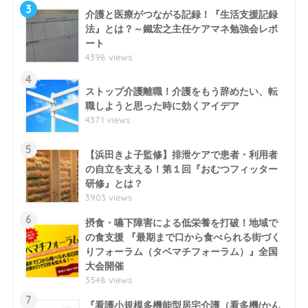
3
介護と医療がつながる記録！『生活支援記録
法』とは？～鐵宏之主任ケアマネ勉強会レポ
ート
4398 views
4
ストップ介護離職！介護をもう辞めたい、転
職しようと思った時に効くアイデア
4371 views
5
【浜田きよ子監修】排泄ケアで患者・利用者
の自立を支える！第１回『おむつフィッター
研修』とは？
3903 views
6
摂食・嚥下障害による低栄養を打破！地域で
の食支援 『最期まで口から食べられる街づく
りフォーラム（タベマチフォーラム）』全国
大会開催
3548 views
7
『看護小規模多機能型居宅介護（看多機/かん