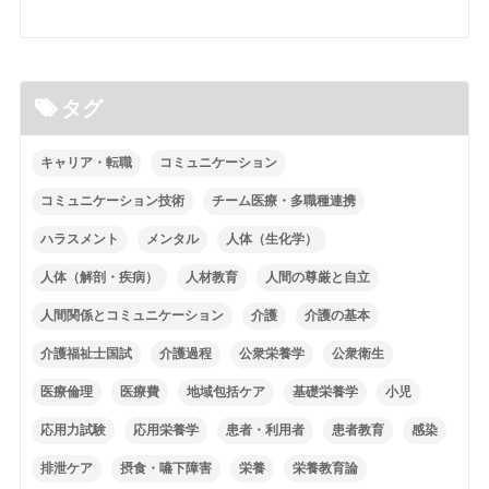
タグ
キャリア・転職
コミュニケーション
コミュニケーション技術
チーム医療・多職種連携
ハラスメント
メンタル
人体（生化学）
人体（解剖・疾病）
人材教育
人間の尊厳と自立
人間関係とコミュニケーション
介護
介護の基本
介護福祉士国試
介護過程
公衆栄養学
公衆衛生
医療倫理
医療費
地域包括ケア
基礎栄養学
小児
応用力試験
応用栄養学
患者・利用者
患者教育
感染
排泄ケア
摂食・嚥下障害
栄養
栄養教育論