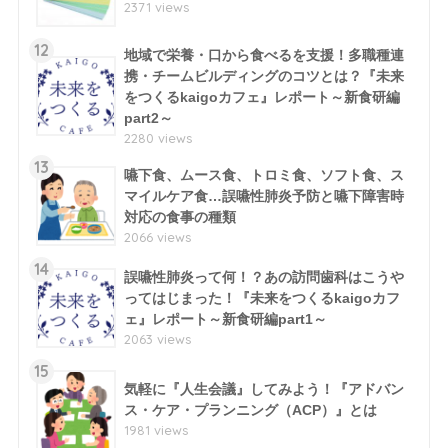
2371 views
12
地域で栄養・口から食べるを支援！多職種連
携・チームビルディングのコツとは？『未来
をつくるkaigoカフェ』レポート～新食研編
part2～
2280 views
13
嚥下食、ムース食、トロミ食、ソフト食、ス
マイルケア食…誤嚥性肺炎予防と嚥下障害時
対応の食事の種類
2066 views
14
誤嚥性肺炎って何！？あの訪問歯科はこうや
ってはじまった！『未来をつくるkaigoカフ
ェ』レポート～新食研編part1～
2063 views
15
気軽に『人生会議』してみよう！『アドバン
ス・ケア・プランニング（ACP）』とは
1981 views