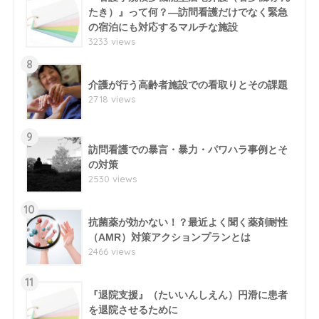
たき）』って何？―訪問看護だけでなく緊急
の宿泊にも対応するマルチな施設
3233 views
8
介護が行う高齢者施設での看取りとその課題
2718 views
9
訪問看護での暴言・暴力・パワハラ事例とそ
の対策
2530 views
10
抗菌薬が効かない！？最近よく聞く薬剤耐性
（AMR）対策アクションプランとは
2466 views
11
『退院支援』（たいいんしえん）円滑に患者
を退院させるために