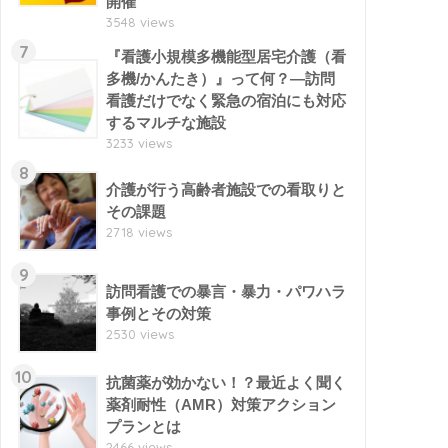
開催
3548 views
7
『看護小規模多機能型居宅介護（看
多機/かんたき）』って何？―訪問
看護だけでなく緊急の宿泊にも対応
するマルチな施設
3233 views
8
介護が行う高齢者施設での看取りと
その課題
2718 views
9
訪問看護での暴言・暴力・パワハラ
事例とその対策
2530 views
10
抗菌薬が効かない！？最近よく聞く
薬剤耐性（AMR）対策アクション
プランとは
2466 views