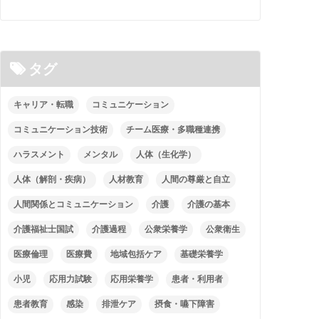
タグ
キャリア・転職
コミュニケーション
コミュニケーション技術
チーム医療・多職種連携
ハラスメント
メンタル
人体（生化学）
人体（解剖・疾病）
人材教育
人間の尊厳と自立
人間関係とコミュニケーション
介護
介護の基本
介護福祉士国試
介護過程
公衆栄養学
公衆衛生
医療倫理
医療費
地域包括ケア
基礎栄養学
小児
応用力試験
応用栄養学
患者・利用者
患者教育
感染
排泄ケア
摂食・嚥下障害