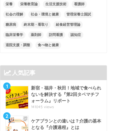
栄養
栄養教育論
生活支援技術
看護師
社会の理解
社会・環境と健康
管理栄養士国試
糖尿病
終末期・看取り
給食経営管理論
臨床栄養学
薬剤師
訪問看護
認知症
退院支援・調整
食べ物と健康
人気記事
1
新宿・福井・秋田！地域で食べられ
ないを解決する『第2回タベマチフ
ォーラム』リポート
141045 views
2
ケアプランとの違いは？介護の基本
となる『介護過程』とは