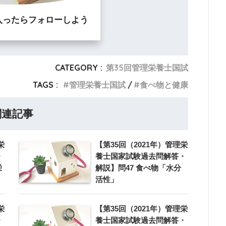
入ったらフォローしよう
CATEGORY :
第35回管理栄養士国試
TAGS :
管理栄養士国試
食べ物と健康
関連記事
栄
【第35回（2021年）管理栄
・
養士国家試験過去問解答・
栄
解説】問47 食べ物「水分
活性」
栄
【第35回（2021年）管理栄
・
養士国家試験過去問解答・