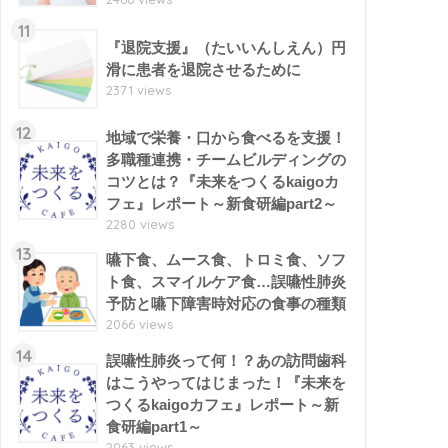
11
『退院支援』（たいいんしえん）円
滑に患者を退院させるために
2371 views
12
地域で栄養・口から食べるを支援！
多職種連携・チームビルディングの
コツとは？『未来をつくるkaigoカ
フェ』レポート～新食研編part2～
2280 views
13
嚥下食、ムース食、トロミ食、ソフ
ト食、スマイルケア食…誤嚥性肺炎
予防と嚥下障害時対応の食事の種類
2066 views
14
誤嚥性肺炎って何！？あの訪問歯科
はこうやってはじまった！『未来を
つくるkaigoカフェ』レポート～新
食研編part1～
2063 views