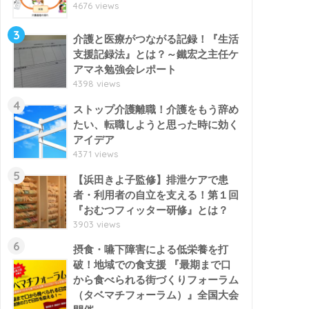
4676 views
3
介護と医療がつながる記録！『生活
支援記録法』とは？～鐵宏之主任ケ
アマネ勉強会レポート
4398 views
4
ストップ介護離職！介護をもう辞め
たい、転職しようと思った時に効く
アイデア
4371 views
5
【浜田きよ子監修】排泄ケアで患
者・利用者の自立を支える！第１回
『おむつフィッター研修』とは？
3903 views
6
摂食・嚥下障害による低栄養を打
破！地域での食支援 『最期まで口
から食べられる街づくりフォーラム
（タベマチフォーラム）』全国大会