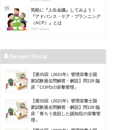
15
気軽に『人生会議』してみよう！
『アドバンス・ケア・プランニング
（ACP）』とは
1981 views
Recent Posts
【第35回（2021年）管理栄養士国
家試験過去問解答・解説】問129 臨
床「COPDの栄養管理」
【第35回（2021年）管理栄養士国
家試験過去問解答・解説】問128 臨
床「胃ろう造設した認知症の栄養管
理」