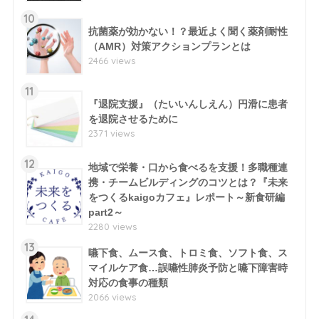
10
抗菌薬が効かない！？最近よく聞く薬剤耐性
（AMR）対策アクションプランとは
2466 views
11
『退院支援』（たいいんしえん）円滑に患者
を退院させるために
2371 views
12
地域で栄養・口から食べるを支援！多職種連
携・チームビルディングのコツとは？『未来
をつくるkaigoカフェ』レポート～新食研編
part2～
2280 views
13
嚥下食、ムース食、トロミ食、ソフト食、ス
マイルケア食…誤嚥性肺炎予防と嚥下障害時
対応の食事の種類
2066 views