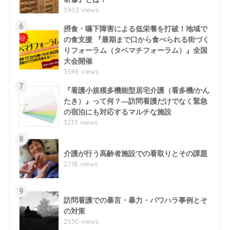
3903 views
6
摂食・嚥下障害による低栄養を打破！地域で
の食支援 『最期まで口から食べられる街づく
りフォーラム（タベマチフォーラム）』全国
大会開催
3548 views
7
『看護小規模多機能型居宅介護（看多機/かん
たき）』って何？―訪問看護だけでなく緊急
の宿泊にも対応するマルチな施設
3233 views
8
介護が行う高齢者施設での看取りとその課題
2718 views
9
訪問看護での暴言・暴力・パワハラ事例とそ
の対策
2530 views