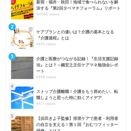
新宿・福井・秋田！地域で食べられないを解
決する『第2回タベマチフォーラム』リポート
141045 views
2
ケアプランとの違いは？介護の基本となる
『介護過程』とは
4676 views
3
介護と医療がつながる記録！『生活支援記録
法』とは？～鐵宏之主任ケアマネ勉強会レポ
ート
4398 views
4
ストップ介護離職！介護をもう辞めたい、転
職しようと思った時に効くアイデア
4371 views
5
【浜田きよ子監修】排泄ケアで患者・利用者
の自立を支える！第１回『おむつフィッター
研修』とは？