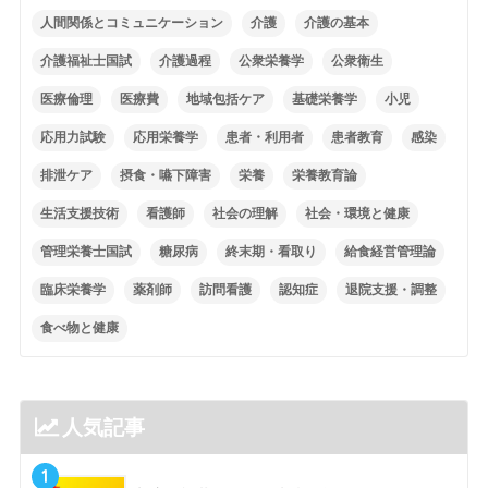
人間関係とコミュニケーション
介護
介護の基本
介護福祉士国試
介護過程
公衆栄養学
公衆衛生
医療倫理
医療費
地域包括ケア
基礎栄養学
小児
応用力試験
応用栄養学
患者・利用者
患者教育
感染
排泄ケア
摂食・嚥下障害
栄養
栄養教育論
生活支援技術
看護師
社会の理解
社会・環境と健康
管理栄養士国試
糖尿病
終末期・看取り
給食経営管理論
臨床栄養学
薬剤師
訪問看護
認知症
退院支援・調整
食べ物と健康
人気記事
1