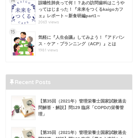
14
誤嚥性肺炎って何！？あの訪問歯科はこうや
ってはじまった！『未来をつくるkaigoカフ
ェ』レポート～新食研編part1～
2063 views
15
気軽に『人生会議』してみよう！『アドバン
ス・ケア・プランニング（ACP）』とは
1981 views
Recent Posts
【第35回（2021年）管理栄養士国家試験過去
問解答・解説】問129 臨床「COPDの栄養管
理」
【第35回（2021年）管理栄養士国家試験過去